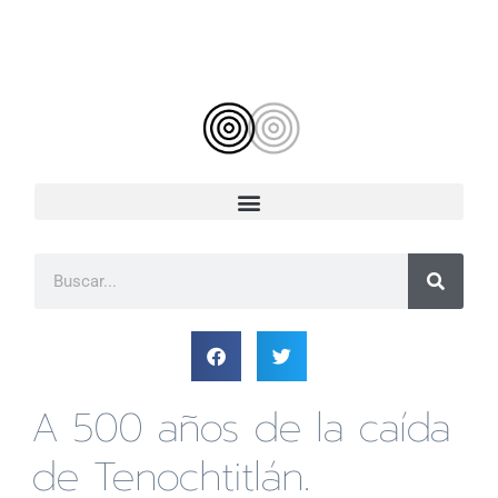
Ir
al
contenido
B
u
s
c
a
r
A 500 años de la caída
de Tenochtitlán.