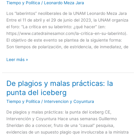
Tiempo y Política
/
Leonardo Meza Jara
de
la
Los “laberintos” neoliberales de la UNAM Leonardo Meza Jara
UNAM
Entre el 11 de abril y el 29 de junio del 2023, la UNAM organiza
el foro: “La crítica en su laberinto: ¿qué hacer” (en:
https://www.catedrainesamor.com/la-critica-en-su-laberinto).
El objetivo de este evento se plantea de la siguiente forma:
Son tiempos de polarización, de estridencia, de inmediatez, de
Leer más »
De plagios y malas prácticas: la
De
plagios
punta del iceberg
y
Tiempo y Política
/
Intervencion y Coyuntura
malas
prácticas:
De plagios y malas prácticas: la punta del iceberg CE,
la
Intervención y Coyuntura Hace unas semanas Guillermo
punta
Sheridan dio a conocer, fruto de una “casual” pesquisa,
del
evidencias de un supuesto plagio que involucraba a la ministra
iceberg