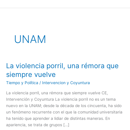
Ir
al
contenido
UNAM
La violencia porril, una rémora que
La
violencia
siempre vuelve
porril,
Tiempo y Política
/
Intervencion y Coyuntura
una
rémora
La violencia porril, una rémora que siempre vuelve CE,
que
Intervención y Coyuntura La violencia porril no es un tema
siempre
nuevo en la UNAM; desde la década de los cincuenta, ha sido
vuelve
un fenómeno recurrente con el que la comunidad universitaria
ha tenido que aprender a lidiar de distintas maneras. En
apariencia, se trata de grupos […]