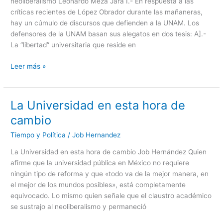
neoliberalismo Leonardo Meza Jara I.- En respuesta a las
y
críticas recientes de López Obrador durante las mañaneras,
“pluralidad”
hay un cúmulo de discursos que defienden a la UNAM. Los
del
defensores de la UNAM basan sus alegatos en dos tesis: A].-
neoliberalismo
La “libertad” universitaria que reside en
Leer más »
La Universidad en esta hora de
La
Universidad
cambio
en
Tiempo y Política
/
Job Hernandez
esta
hora
La Universidad en esta hora de cambio Job Hernández Quien
de
afirme que la universidad pública en México no requiere
cambio
ningún tipo de reforma y que «todo va de la mejor manera, en
el mejor de los mundos posibles», está completamente
equivocado. Lo mismo quien señale que el claustro académico
se sustrajo al neoliberalismo y permaneció