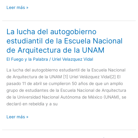
Leer más »
La lucha del autogobierno
La
lucha
estudiantil de la Escuela Nacional
del
de Arquitectura de la UNAM
autogobierno
estudiantil
El Fuego y la Palabra
/
Uriel Velazquez Vidal
de
La lucha del autogobierno estudiantil de la Escuela Nacional
la
de Arquitectura de la UNAM [1] Uriel Velázquez Vidal[2] El
Escuela
pasado 11 de abril se cumplieron 50 años de que un amplio
Nacional
grupo de estudiantes de la Escuela Nacional de Arquitectura
de
de la Universidad Nacional Autónoma de México (UNAM), se
Arquitectura
declaró en rebeldía y a su
de
la
Leer más »
UNAM