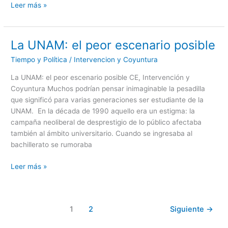
Leer más »
La UNAM: el peor escenario posible
La
UNAM:
Tiempo y Política
/
Intervencion y Coyuntura
el
peor
La UNAM: el peor escenario posible CE, Intervención y
escenario
Coyuntura Muchos podrían pensar inimaginable la pesadilla
posible
que significó para varias generaciones ser estudiante de la
UNAM. En la década de 1990 aquello era un estigma: la
campaña neoliberal de desprestigio de lo público afectaba
también al ámbito universitario. Cuando se ingresaba al
bachillerato se rumoraba
Leer más »
1
2
Siguiente
→