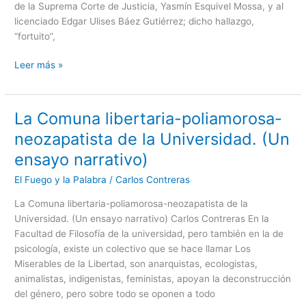
de la Suprema Corte de Justicia, Yasmín Esquivel Mossa, y al
licenciado Edgar Ulises Báez Gutiérrez; dicho hallazgo,
“fortuito”,
Leer más »
La Comuna libertaria-poliamorosa-
La
Comuna
neozapatista de la Universidad. (Un
libertaria-
ensayo narrativo)
poliamorosa-
neozapatista
El Fuego y la Palabra
/
Carlos Contreras
de
La Comuna libertaria-poliamorosa-neozapatista de la
la
Universidad. (Un ensayo narrativo) Carlos Contreras En la
Universidad.
Facultad de Filosofía de la universidad, pero también en la de
(Un
psicología, existe un colectivo que se hace llamar Los
ensayo
Miserables de la Libertad, son anarquistas, ecologistas,
narrativo)
animalistas, indigenistas, feministas, apoyan la deconstrucción
del género, pero sobre todo se oponen a todo