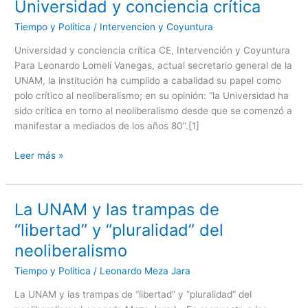
Universidad y conciencia crítica
Universidad
y
Tiempo y Política
/
Intervencion y Coyuntura
conciencia
crítica
Universidad y conciencia crítica CE, Intervención y Coyuntura
Para Leonardo Lomelí Vanegas, actual secretario general de la
UNAM, la institución ha cumplido a cabalidad su papel como
polo crítico al neoliberalismo; en su opinión: “la Universidad ha
sido crítica en torno al neoliberalismo desde que se comenzó a
manifestar a mediados de los años 80”.[1]
Leer más »
La UNAM y las trampas de
La
UNAM
“libertad” y “pluralidad” del
y
neoliberalismo
las
trampas
Tiempo y Política
/
Leonardo Meza Jara
de
La UNAM y las trampas de “libertad” y “pluralidad” del
“libertad”