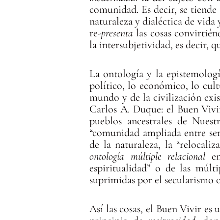
comunidad. Es decir, se tiende
naturaleza y dialéctica de vida
re-
presenta
las cosas convirtién
la intersubjetividad, es decir, 
La ontología y la epistemologí
político, lo económico, lo cul
mundo y de la civilización exi
Carlos A. Duque: el Buen Viv
pueblos ancestrales de Nuest
“comunidad ampliada entre sere
de la naturaleza, la “relocal
ontología múltiple
relacional
en 
espiritualidad” o de las múlti
suprimidas por el secularismo o
Así las cosas, el Buen Vivir es