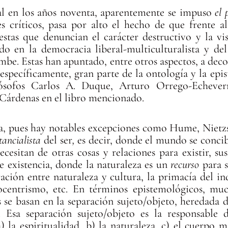
eal en los años noventa, aparentemente se impuso
el 
s críticos, pasa por alto el hecho de que frente 
stas que denuncian el carácter destructivo y la vis
do en la democracia liberal-multiculturalista y de
be. Estas han apuntado, entre otros aspectos, a deco
específicamente, gran parte de la ontología y la epis
ósofos Carlos A. Duque, Arturo Orrego-Echeverr
n Cárdenas en el libro mencionado.
, pues hay notables excepciones como Hume, Nietzs
tancialista
del ser
,
es decir, donde el mundo se concib
ecesitan de otras cosas y relaciones para existir, su
de existencia, donde la naturaleza es un
recurso
para s
ración entre naturaleza y cultura, la primacía del i
ocentrismo, etc. En términos epistemológicos, muc
as se basan en la separación sujeto/objeto, heredada 
. Esa separación sujeto/objeto es la responsable
a) la espiritualidad, b) la naturaleza, c) el cuerpo 