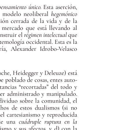
pensamiento único.
Esta aserción,
al modelo neoliberal
hegemónico
ión cerrada de la vida y de la
l mercado que está llevando al
nstruir el
régimen intelectual
que
temología occidental. Esta es la
ía, Alexander Idrobo-Velasco
che, Heidegger y Deleuze) está
e poblado de cosas, entes auto-
stancias “recortadas” del todo y
er administrado y manipulado.
ndividuo sobre la comunidad, el
hos de estos dualismos (si no
del cartesianismo y reproducida
 de una
cuádruple ruptura en la
mismo y sus afectos, y d) con la