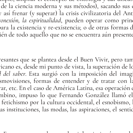
de la ciencia moderna y sus métodos), sacando sus c
y así frenar (y superar) la crisis civilizatoria del 
conexión, la espiritualidad
, pueden operar como princi
ra la existencia y re-existencia; o de otras formas d
bién de todo aquello que no se encuentra aún presente
resantes que se plantea desde el Buen Vivir, pero tam
cano es, desde mi punto de vista, la superación de lo
d del saber
. Esta surgió con la imposición del imag
cosmovisiones, formas de entender y de tratar con l
ar, etc. En el caso de América Latina, esa operación 
ombino, impuso lo que Fernando González llamó el
etichismo por la cultura occidental, el esnobismo, l
as instituciones, las modas, las aspiraciones, el sent