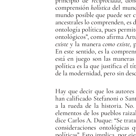
principio de
reciprocidad
, don
comprensión
holística
del mundo
mundo posible que puede ser 
ancestrales lo comprenden, es de
ontología política, pues permi
ontológicos”, como afirma Artu
existe
y la manera
como existe,
p
En este sentido, es la comprens
está en juego son las maneras
política es la que justifica el
de la modernidad, pero sin des
Hay que decir que los autores 
han calificado Stefanoni o San
a la rueda de la historia. No
elementos de los pueblos raiz
dice Carlos A. Duque: “Se trata
consideraciones ontológicas q
políticas”. Esto implica, por 