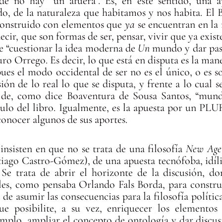
de no hay “un afuera”. Es, en este sentido, una 
, de la naturaleza que habitamos y nos habita. El 
construido con elementos que
ya
se encuentran en la
cir, que son formas de ser, pensar, vivir que ya exist
te “cuestionar la idea moderna de
Un
mundo y dar pas
ro Orrego. Es decir, lo que está en disputa es la ma
ues el modo occidental de ser no es el único, o es 
ión de lo real lo que se disputa, y frente a lo cual s
 de, como dice Boaventura de Sousa Santos, “mundi
 título del libro. Igualmente, es la apuesta por un P
conocer algunos de sus aportes.
insisten en que no se trata de una filosofía
New Ag
tiago Castro-Gómez), de una apuesta tecnófoba, idílic
. Se trata de abrir el horizonte de la discusión, d
ales, como pensaba Orlando Fals Borda, para constr
 de asumir las consecuencias para la filosofía políti
ue posibilite, a su vez, enriquecer los elementos 
ejemplo, ampliar el concepto de ontología y dar discu