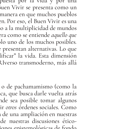
apuesta por la vida y por una
Buen Vivir se presenta como un
 manera en que muchos pueblos
en. Por eso, el Buen Vivir es una
o a la multiplicidad de mundos
nera como se entiende
aquello que
solo uno de los muchos posibles
.
e presentan alternativas. Lo que
ficar” la vida. Esta dimensión
LURIverso transmoderno, más allá
e
o de pachamamismo (como la
a, que busca darle vuelta atrás
onde sea posible tomar algunos
uir
otros
órdenes sociales. Como
ca de una ampliación en nuestras
de nuestras discusiones ético-
siones epistemológicas de fondo