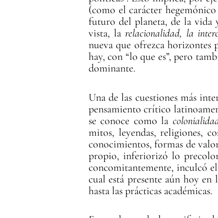
(como el carácter hegemónico 
futuro del planeta, de la vida 
vista, la
relacionalidad, la inter
nueva que ofrezca horizontes pa
hay, con “lo que es”, pero tam
dominante.
Una de las cuestiones más inte
pensamiento crítico latinoameri
se conoce como la
colonialida
mitos, leyendas, religiones, 
conocimientos, formas de valor
propio, inferiorizó lo precol
concomitantemente, inculcó el f
cual está presente aún hoy en l
hasta las prácticas académicas.