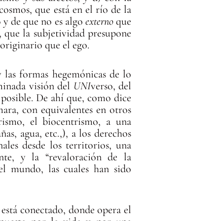
osmos, que está en el río de la
o y de que no es algo
externo
que
e, que la subjetividad presupone
s originario que el ego.
 y las formas hegemónicas de lo
minada visión del
UNI
verso, del
 posible. De ahí que, como dice
ra, con equivalentes en otros
rismo, el biocentrismo, a una
s, agua, etc.,), a los derechos
les desde los territorios, una
te, y la “revaloración de la
” el mundo, las cuales han sido
está conectado, donde opera el