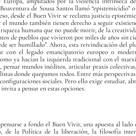
de Europa, amputados por la violencia intrínseca 
 Boaventura de Sousa Santos llamó “epistemicidio” o
so, desde el Buen Vivir se reclama justicia epistémic
el mundo también tienen derecho a seguir existiend
 riqueza humana que no puede morir, de la creatividad
tos de pueblos que vivieron por miles de años sin ci
de ser humillado”. Ahora, esta reivindicación del p
abar con el legado emancipatorio europeo o mode
omo ya hacían la izquierda tradicional con el marxi
r, pensar mundos inéditos, articular praxis colectivas
talistas donde quepamos todos. Entre más perspectivas 
configuraciones sociales. Pero ello exige estudiar, abri
invita a pensar en estas opciones.
pensarse a fondo el Buen Vivir, una apuesta al lado
e la Política de la liberación, la filosofía inter