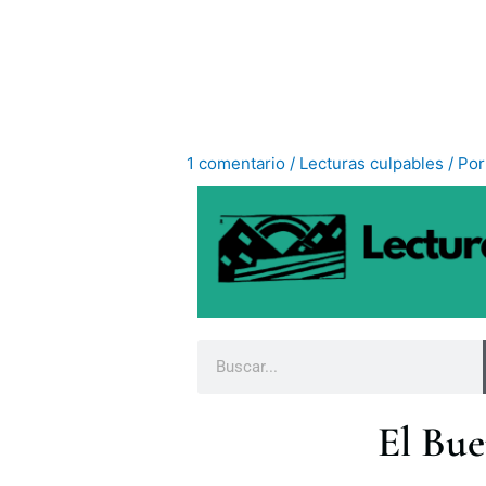
Ir
al
contenido
1 comentario
/
Lecturas culpables
/ Po
B
u
s
El Bue
c
a
r