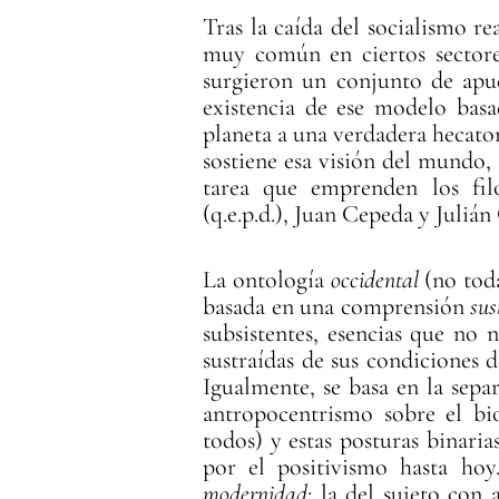
Tras la caída del socialismo r
muy común en ciertos sectore
surgieron un conjunto de apue
existencia de ese modelo basa
planeta a una verdadera hecatom
sostiene esa visión del mundo, 
tarea que emprenden los fil
(q.e.p.d.), Juan Cepeda y Juliá
La ontología
occidental
(no toda
basada en una comprensión
sus
subsistentes, esencias que no n
sustraídas de sus condiciones 
Igualmente, se basa en la sepa
antropocentrismo sobre el bi
todos) y estas posturas binari
por el positivismo hasta hoy
modernidad
: la del sujeto con 