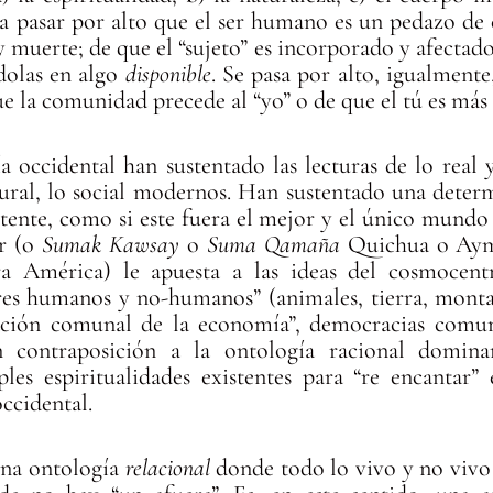
 a pasar por alto que el ser humano es un pedazo de c
 y muerte; de que el “sujeto” es incorporado y afectad
dolas en algo
disponible
. Se pasa por alto, igualment
que la comunidad precede al “yo” o de que el tú es má
a occidental han sustentado las lecturas de lo real
tural, lo social modernos. Han sustentado una deter
stente, como si este fuera el mejor y el único mundo
ir (o
Sumak Kawsay
o
Suma Qamaña
Quichua o Ayma
ra América) le apuesta a las ideas del cosmocent
s humanos y no-humanos” (animales, tierra, montaña
ización comunal de la economía”, democracias comuna
contraposición a la ontología racional dominan
ples espiritualidades existentes para “re encantar
ccidental.
 una ontología
relacional
donde todo lo vivo y no vivo 