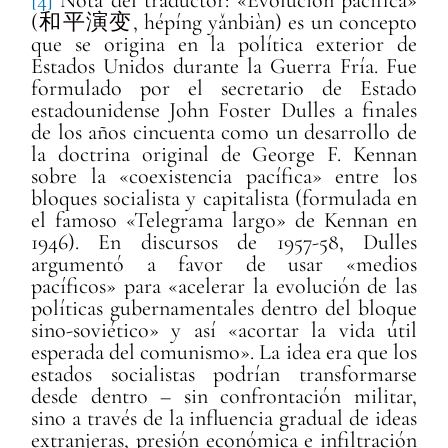
(和平演变, hépíng yǎnbiàn) es un concepto
que se origina en la política exterior de
Estados Unidos durante la Guerra Fría. Fue
formulado por el secretario de Estado
estadounidense John Foster Dulles a finales
de los años cincuenta como un desarrollo de
la doctrina original de George F. Kennan
sobre la «coexistencia pacífica» entre los
bloques socialista y capitalista (formulada en
el famoso «Telegrama largo» de Kennan en
1946). En discursos de 1957-58, Dulles
argumentó a favor de usar «medios
pacíficos» para «acelerar la evolución de las
políticas gubernamentales dentro del bloque
sino-soviético» y así «acortar la vida útil
esperada del comunismo». La idea era que los
estados socialistas podrían transformarse
desde dentro – sin confrontación militar,
sino a través de la influencia gradual de ideas
extranjeras, presión económica e infiltración