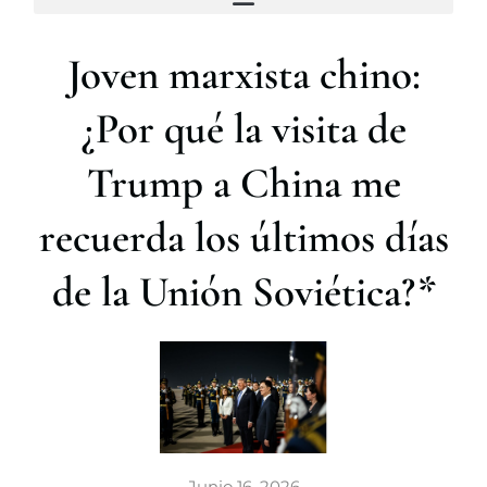
a
r
Joven marxista chino:
¿Por qué la visita de
Trump a China me
recuerda los últimos días
de la Unión Soviética?*
Junio 16, 2026