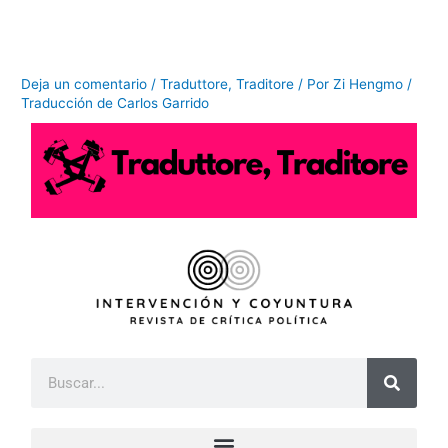
Ir
al
contenido
Deja un comentario
/
Traduttore, Traditore
/ Por
Zi Hengmo /
Traducción de Carlos Garrido
B
u
s
c