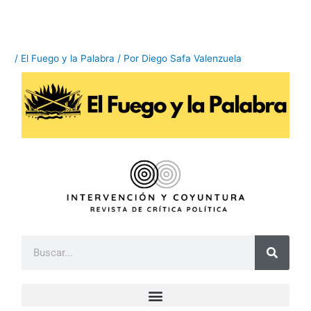
Ir
al
contenido
/
El Fuego y la Palabra
/ Por
Diego Safa Valenzuela
B
u
s
c
a