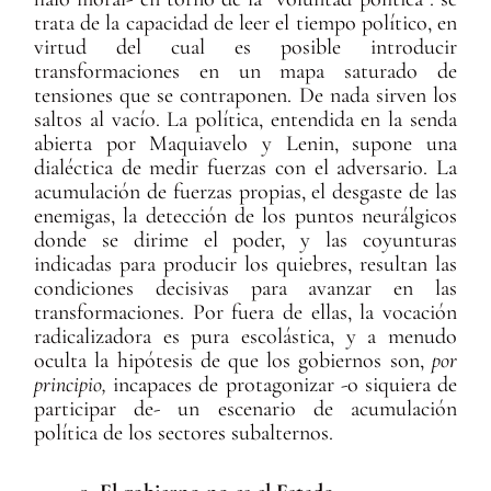
trata de la capacidad de leer el tiempo político, en
virtud del cual es posible introducir
transformaciones en un mapa saturado de
tensiones que se contraponen. De nada sirven los
saltos al vacío. La política, entendida en la senda
abierta por Maquiavelo y Lenin, supone una
dialéctica de medir fuerzas con el adversario. La
acumulación de fuerzas propias, el desgaste de las
enemigas, la detección de los puntos neurálgicos
donde se dirime el poder, y las coyunturas
indicadas para producir los quiebres, resultan las
condiciones decisivas para avanzar en las
transformaciones. Por fuera de ellas, la vocación
radicalizadora es pura escolástica, y a menudo
oculta la hipótesis de que los gobiernos son,
por
principio,
incapaces de protagonizar -o siquiera de
participar de- un escenario de acumulación
política de los sectores subalternos.