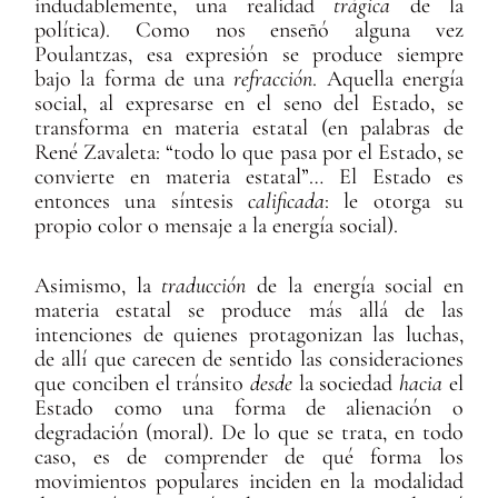
indudablemente, una realidad
trágica
de la
política). Como nos enseñó alguna vez
Poulantzas, esa expresión se produce siempre
bajo la forma de una
refracción
. Aquella energía
social, al expresarse en el seno del Estado, se
transforma en materia estatal (en palabras de
René Zavaleta: “todo lo que pasa por el Estado, se
convierte en materia estatal”… El Estado es
entonces una síntesis
calificada
: le otorga su
propio color o mensaje a la energía social).
Asimismo, la
traducción
de la energía social en
materia estatal se produce más allá de las
intenciones de quienes protagonizan las luchas,
de allí que carecen de sentido las consideraciones
que conciben el tránsito
desde
la sociedad
hacia
el
Estado como una forma de alienación o
degradación (moral). De lo que se trata, en todo
caso, es de comprender de qué forma los
movimientos populares inciden en la modalidad