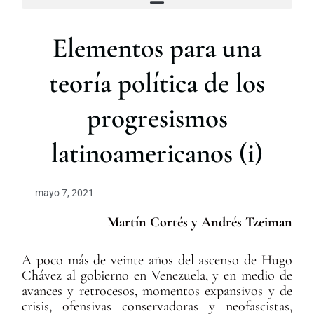
a
r
Elementos para una
teoría política de los
progresismos
latinoamericanos (i)
mayo 7, 2021
Martín Cortés y Andrés Tzeiman
A poco más de veinte años del ascenso de Hugo
Chávez al gobierno en Venezuela, y en medio de
avances y retrocesos, momentos expansivos y de
crisis, ofensivas conservadoras y neofascistas,