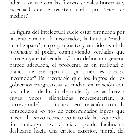
lidiar a su vez con las fuerzas sociales (internas y
externas) que se resisten a ello por
todos
los
medios?
La figura del intelectual suele estar tironeada por
la tentación del francotirador, la famosa “piedra
en el zapato”, cuyo propósito y sentido es el de
incomodar
al poder, conmoviendo verdades que
parecen ya establecidas. Como definición general
parece adecuada, el problema es en realidad el
blanco de ese ejercicio: ¿a quién es preciso
incomodar? Es razonable que los logros de los
gobiernos progresistas se midan en relación con
los anhelos de los intelectuales (y de las fuerzas
cuyas voces silenciadas representarían, si
corresponde), o incluso en relación con la
consecución -o no- de determinados logros que
hacen al acervo teórico-político de las izquierdas.
Sin embargo, ese ejercicio puede fácilmente
deslizarse hacia una crítica exterior, moral, del