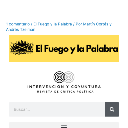
Ir
al
contenido
1 comentario
/
El Fuego y la Palabra
/ Por
Martín Cortés y
Andrés Tzeiman
B
u
s
c