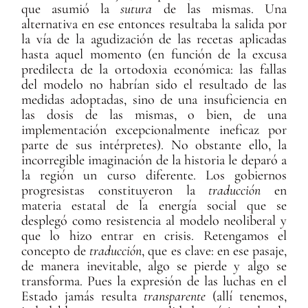
que asumió la
sutura
de las mismas. Una
alternativa en ese entonces resultaba la salida por
la vía de la agudización de las recetas aplicadas
hasta aquel momento (en función de la excusa
predilecta de la ortodoxia económica: las fallas
del modelo no habrían sido el resultado de las
medidas adoptadas, sino de una insuficiencia en
las dosis de las mismas, o bien, de una
implementación excepcionalmente ineficaz por
parte de sus intérpretes). No obstante ello, la
incorregible imaginación de la historia le deparó a
la región un curso diferente. Los gobiernos
progresistas constituyeron la
traducción
en
materia estatal de la energía social que se
desplegó como resistencia al modelo neoliberal y
que lo hizo entrar en crisis. Retengamos el
concepto de
traducción
, que es clave: en ese pasaje,
de manera inevitable, algo se pierde y algo se
transforma. Pues la expresión de las luchas en el
Estado jamás resulta
transparente
(allí tenemos,