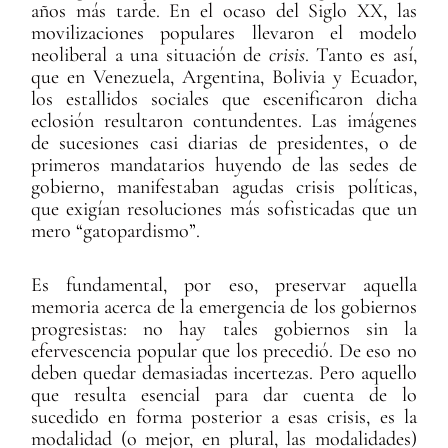
años más tarde. En el ocaso del Siglo XX, las
movilizaciones populares llevaron el modelo
neoliberal a una situación de
crisis
. Tanto es así,
que en Venezuela, Argentina, Bolivia y Ecuador,
los estallidos sociales que escenificaron dicha
eclosión resultaron contundentes. Las imágenes
de sucesiones casi diarias de presidentes, o de
primeros mandatarios huyendo de las sedes de
gobierno, manifestaban agudas crisis políticas,
que exigían resoluciones más sofisticadas que un
mero “gatopardismo”.
Es fundamental, por eso, preservar aquella
memoria acerca de la emergencia de los gobiernos
progresistas: no hay tales gobiernos sin la
efervescencia popular que los precedió. De eso no
deben quedar demasiadas incertezas. Pero aquello
que resulta esencial para dar cuenta de lo
sucedido en forma posterior a esas crisis, es la
modalidad (o mejor, en plural, las modalidades)