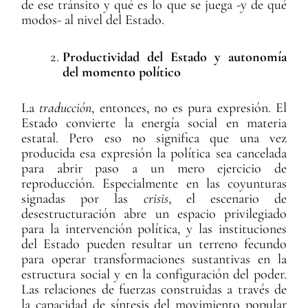
de ese tránsito y qué es lo que se juega -y de qué
modos- al nivel del Estado.
Productividad del Estado y autonomía
del momento político
La
traducción
, entonces, no es pura expresión. El
Estado convierte la energía social en materia
estatal. Pero eso no significa que una vez
producida esa expresión la política sea cancelada
para abrir paso a un mero ejercicio de
reproducción. Especialmente en las coyunturas
signadas por las
crisis
, el escenario de
desestructuración abre un espacio privilegiado
para la intervención política, y las instituciones
del Estado pueden resultar un terreno fecundo
para operar transformaciones sustantivas en la
estructura social y en la configuración del poder.
Las relaciones de fuerzas construidas a través de
la capacidad de síntesis del movimiento popular