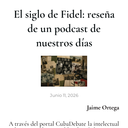
r
El siglo de Fidel: reseña
de un podcast de
nuestros días
Junio 11, 2026
Jaime Ortega
A través del portal CubaDebate la intelectual