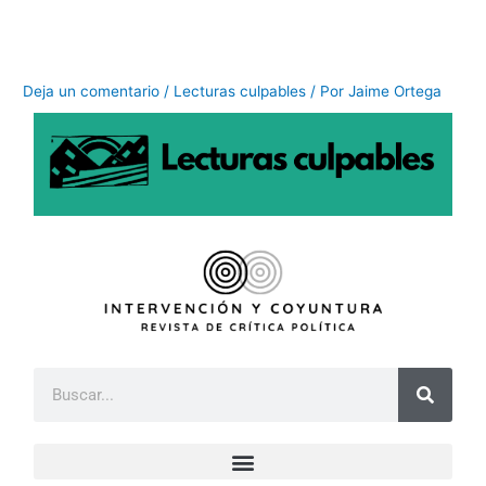
Ir
al
contenido
Deja un comentario
/
Lecturas culpables
/ Por
Jaime Ortega
B
u
s
c
a