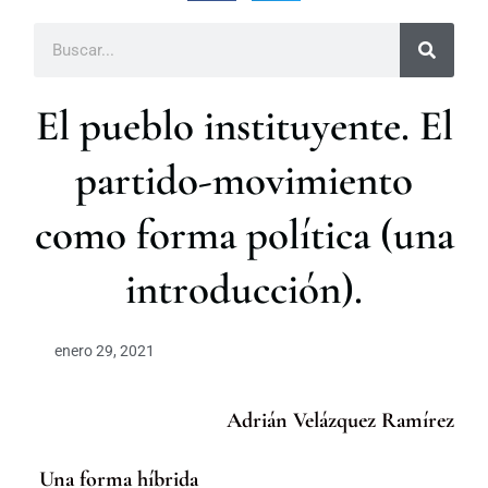
B
u
s
c
El pueblo instituyente. El
a
r
partido-movimiento
como forma política (una
introducción).
enero 29, 2021
Adrián Velázquez Ramírez
Una forma híbrida