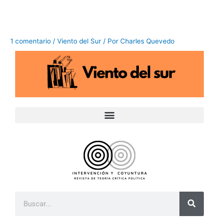
Ir
al
contenido
1 comentario
/
Viento del Sur
/ Por
Charles Quevedo
B
u
s