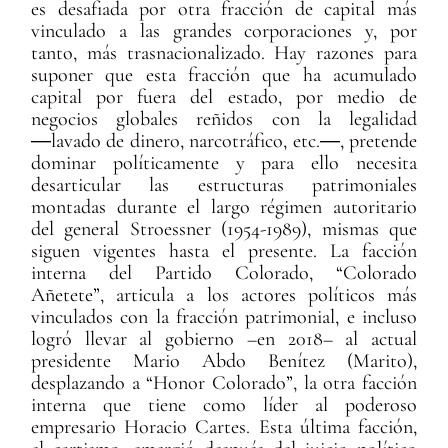
es desafiada por otra fracción de capital más
vinculado a las grandes corporaciones y, por
tanto, más trasnacionalizado. Hay razones para
suponer que esta fracción que ha acumulado
capital por fuera del estado, por medio de
negocios globales reñidos con la legalidad
―lavado de dinero, narcotráfico, etc.―, pretende
dominar políticamente y para ello necesita
desarticular las estructuras patrimoniales
montadas durante el largo régimen autoritario
del general Stroessner (1954-1989), mismas que
siguen vigentes hasta el presente. La facción
interna del Partido Colorado, “Colorado
Añetete”, articula a los actores políticos más
vinculados con la fracción patrimonial, e incluso
logró llevar al gobierno –en 2018– al actual
presidente Mario Abdo Benítez (Marito),
desplazando a “Honor Colorado”, la otra facción
interna que tiene como líder al poderoso
empresario Horacio Cartes. Esta última facción,