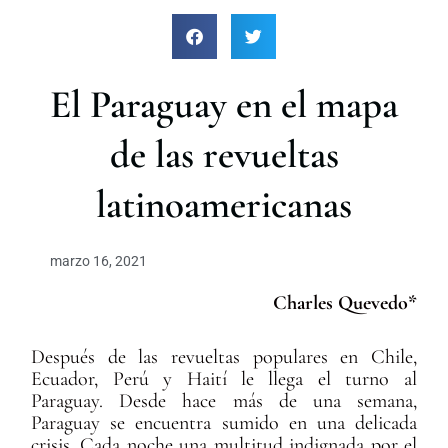
c
a
r
El Paraguay en el mapa
de las revueltas
latinoamericanas
marzo 16, 2021
Charles Quevedo*
Después de las revueltas populares en Chile,
Ecuador, Perú y Haití le llega el turno al
Paraguay. Desde hace más de una semana,
Paraguay se encuentra sumido en una delicada
crisis. Cada noche una multitud indignada por el