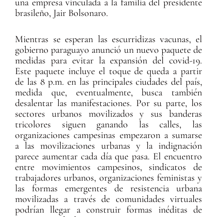
una empresa vinculada a la familia del presidente
brasileño, Jair Bolsonaro.
Mientras se esperan las escurridizas vacunas, el
gobierno paraguayo anunció un nuevo paquete de
medidas para evitar la expansión del covid-19.
Este paquete incluye el toque de queda a partir
de las 8 p.m. en las principales ciudades del país,
medida que, eventualmente, busca también
desalentar las manifestaciones. Por su parte, los
sectores urbanos movilizados y sus banderas
tricolores siguen ganando las calles, las
organizaciones campesinas empezaron a sumarse
a las movilizaciones urbanas y la indignación
parece aumentar cada día que pasa. El encuentro
entre movimientos campesinos, sindicatos de
trabajadores urbanos, organizaciones feministas y
las formas emergentes de resistencia urbana
movilizadas a través de comunidades virtuales
podrían llegar a construir formas inéditas de