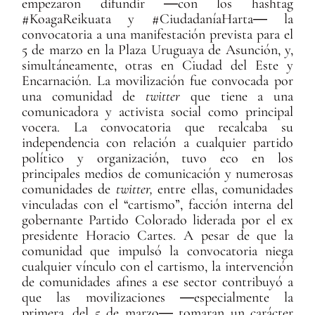
empezaron difundir ―con los hashtag
#KoagaReikuata y #CiudadaníaHarta― la
convocatoria a una manifestación prevista para el
5 de marzo en la Plaza Uruguaya de Asunción, y,
simultáneamente, otras en Ciudad del Este y
Encarnación. La movilización fue convocada por
una comunidad de
twitter
que tiene a una
comunicadora y activista social como principal
vocera. La convocatoria que recalcaba su
independencia con relación a cualquier partido
político y organización, tuvo eco en los
principales medios de comunicación y numerosas
comunidades de
twitter,
entre ellas, comunidades
vinculadas con el “cartismo”, facción interna del
gobernante Partido Colorado liderada por el ex
presidente Horacio Cartes. A pesar de que la
comunidad que impulsó la convocatoria niega
cualquier vínculo con el cartismo, la intervención
de comunidades afines a ese sector contribuyó a
que las movilizaciones ―especialmente la
primera, del 5 de marzo― tomaran un carácter