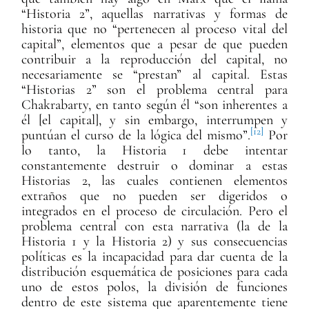
“Historia 2”, aquellas narrativas y formas de
historia que no “pertenecen al proceso vital del
capital”, elementos que a pesar de que pueden
contribuir a la reproducción del capital, no
necesariamente se “prestan” al capital. Estas
“Historias 2” son el problema central para
Chakrabarty, en tanto según él “son inherentes a
él [el capital], y sin embargo, interrumpen y
[12]
puntúan el curso de la lógica del mismo”.
Por
lo tanto, la Historia 1 debe intentar
constantemente destruir o dominar a estas
Historias 2, las cuales contienen elementos
extraños que no pueden ser digeridos o
integrados en el proceso de circulación. Pero el
problema central con esta narrativa (la de la
Historia 1 y la Historia 2) y sus consecuencias
políticas es la incapacidad para dar cuenta de la
distribución esquemática de posiciones para cada
uno de estos polos, la división de funciones
dentro de este sistema que aparentemente tiene