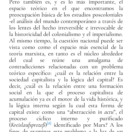
Pero también es, y es lo más importante, el
espacio teórico en el que encontramos la
preocupación básica de los estudios poscoloniales
-el análisis del mundo contemporáneo a través de
los lentes del hecho irreversible e irrevocable de
la historicidad del colonialismo y el imperialismo.
Al mismo tiempo, la cuestión nacional puede ser
vista como como el espacio más esencial de la
teoría marxista, en tanto es el núcleo alrededor
del cual se reúne una amalgama de
contradicciones relacionadas con un problema
teórico específico: ¿cuál es la relación entre la
sociedad capitalista y la lógica del capital? Es
decir, ¿cuál es la relación entre una formación
social en la que el proceso capitalista de
acumulación ya es el motor de la vida histórica, y
la lógica interna según la cual esta forma de
capital existe como una “abstracción
in actu
”, el
proceso cíclico interno y purificado
[8]
(
Kreislaufsprozeß
)
identificado por Marx? A los
fines de examinar este problema a la luz de un