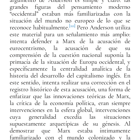
argumento de Anderson es simple y claro: las
grandes figuras del pensamiento moderno
“occidental” estaban más familiarizadas con la
situación del mundo no europeo de lo que se
[10]
reconoce habitualmente.
Pero Anderson utiliza
este material para un señalamiento más amplio:
intenta defender a Marx de la acusación de
eurocentrismo, la acusación de que su
comprensión de la cuestión nacional suponía la
primacía de la situación de Europa occidental, y
específicamente la centralidad analítica de la
historia del desarrollo del capitalismo inglés. En
este sentido, intenta realizar una corrección en el
registro histórico de esta acusación, una forma de
enfatizar que las innovaciones teóricas de Marx,
la crítica de la economía política, eran siempre
intervenciones en la esfera global, intervenciones
cuya generalidad excedía las situaciones
supuestamente arquetípicas de su génesis. Al
demostrar que Marx estaba íntimamente
familiarizado con el mundo colonizado y la