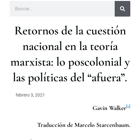
B
u
s
c
Retornos de la cuestión
a
r
nacional en la teoría
marxista: lo poscolonial y
las políticas del “afuera”.
febrero 3, 2021
[1]
Gavin Walker
Traducción de
Marcelo Starcenbaum.