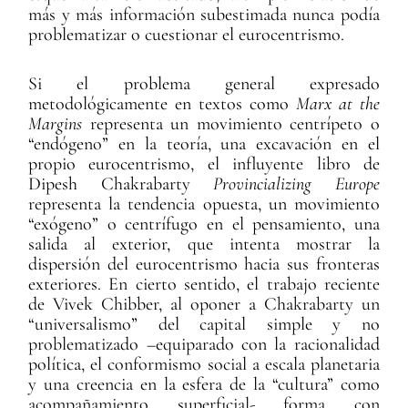
más y más información subestimada nunca podía
problematizar o cuestionar el eurocentrismo.
Si el problema general expresado
metodológicamente en textos como
Marx at the
Margins
representa un movimiento centrípeto o
“endógeno” en la teoría, una excavación en el
propio eurocentrismo, el influyente libro de
Dipesh Chakrabarty
Provincializing Europe
representa la tendencia opuesta, un movimiento
“exógeno” o centrífugo en el pensamiento, una
salida al exterior, que intenta mostrar la
dispersión del eurocentrismo hacia sus fronteras
exteriores. En cierto sentido, el trabajo reciente
de Vivek Chibber, al oponer a Chakrabarty un
“universalismo” del capital simple y no
problematizado –equiparado con la racionalidad
política, el conformismo social a escala planetaria
y una creencia en la esfera de la “cultura” como
acompañamiento superficial- forma con