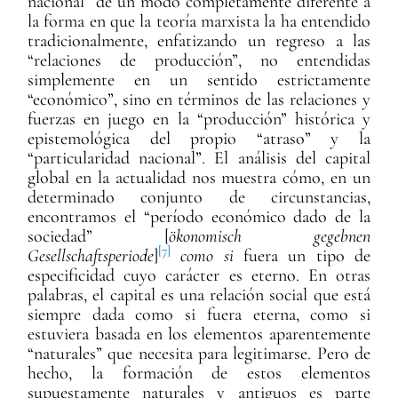
nacional” de un modo completamente diferente a
la forma en que la teoría marxista la ha entendido
tradicionalmente, enfatizando un regreso a las
“relaciones de producción”, no entendidas
simplemente en un sentido estrictamente
“económico”, sino en términos de las relaciones y
fuerzas en juego en la “producción” histórica y
epistemológica del propio “atraso” y la
“particularidad nacional”. El análisis del capital
global en la actualidad nos muestra cómo, en un
determinado conjunto de circunstancias,
encontramos el “período económico dado de la
sociedad” [
ökonomisch gegebnen
[7]
Gesellschaftsperiode
]
como si
fuera un tipo de
especificidad cuyo carácter es eterno. En otras
palabras, el capital es una relación social que está
siempre dada como si fuera eterna, como si
estuviera basada en los elementos aparentemente
“naturales” que necesita para legitimarse. Pero de
hecho, la formación de estos elementos
supuestamente naturales y antiguos es parte