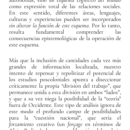
autónomas, sino
un esquema cognitivo del mundo
como expresión total de las relaciones sociales.
En este sentido, diferentes áreas, lenguajes,
culturas y experiencias pueden ser incorporados
sin alterar la función de este esquema
. Por lo tanto,
resulta fundamental comprender las
consecuencias epistemológicas de la operación de
este esquema.
Más que la inclusión de cantidades cada vez más
grandes de información localizada, nuestro
intento de repensar y repolitizar el potencial de
los estudios poscoloniales apunta a diseccionar
críticamente la propia “división del trabajo”, que
permanece unida a esta división en ambos “lados”,
y que a su vez niega la posibilidad de la “teoría”
fuera de Occidente. Este tipo de análisis ignora de
este modo el profundo campo de posibilidades
para la “cuestión nacional”, que sería el
forzamiento
creativo (un
forçage
en términos de