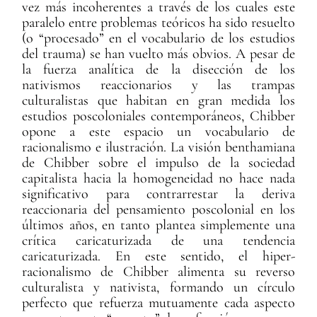
vez más incoherentes a través de los cuales este
paralelo entre problemas teóricos ha sido resuelto
(o “procesado” en el vocabulario de los estudios
del trauma) se han vuelto más obvios. A pesar de
la fuerza analítica de la disección de los
nativismos reaccionarios y las trampas
culturalistas que habitan en gran medida los
estudios poscoloniales contemporáneos, Chibber
opone a este espacio un vocabulario de
racionalismo e ilustración. La visión benthamiana
de Chibber sobre el impulso de la sociedad
capitalista hacia la homogeneidad no hace nada
significativo para contrarrestar la deriva
reaccionaria del pensamiento poscolonial en los
últimos años, en tanto plantea simplemente una
crítica caricaturizada de una tendencia
caricaturizada. En este sentido, el hiper-
racionalismo de Chibber alimenta su reverso
culturalista y nativista, formando un círculo
perfecto que refuerza mutuamente cada aspecto