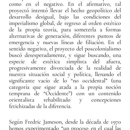
como en el negativo. En el afirmativo, tal
proyectó intentó llevar el hecho geopolítico del
desarrollo desigual, bajo las condiciones del
imperialismo global, de regreso al orden estético
de la propia teoría, para someterla a formas
alternativas de generación, diferentes puntos de
emergencia y nuevas líneas de filiación. En el
sentido negativo, el proyecto del poscolonialismo
buscó desesperadamente, y sigue buscando, una
especie de estética simplista del afuera,
progresivamente divorciada de la realidad de
nuestra situación social y política, llenando el
significante vacío de lo “no occidental” (una
categoría que sigue atada a la propia noción
temprana de “Occidente”) con un contenido
orientalista rehabilitado y concepciones
fetichizadas de la diferencia.
Según Fredric Jameson, desde la década de 1970
hemos experimentado “un proceso en el cual las