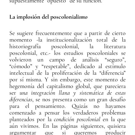
supuestamente “opuesto” de su función.
La implosión del poscolonial
ismo
Se sugiere frecuentemente que a partir de cierto
momento -la institucionalización total de la
historiografía poscolonial, la literatura
poscolonial, etc.- los estudios poscoloniales se
volvieron un campo de análisis “seguro”,
“cómodo” y “respetable”, dedicado al estímulo
intelectual de la proliferación de la “diferencia”
por sí misma. Y sin embargo, este momento de
hegemonía del capitalismo global, que pareciera
ser
una integración llana y sistemática de estas
diferencias
, se nos presenta como un gran desafío
para el pensamiento. Quizás no hayamos
comenzado a pensar los verdaderos problemas
planteados por la
condición poscolonial
en la que
aún vivimos. En las páginas siguientes, quisiera
argumentar que si queremos producir