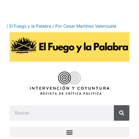
Ir
al
contenido
/
El Fuego y la Palabra
/ Por
Cesar Martinez Valenzuela
B
u
s
c
a