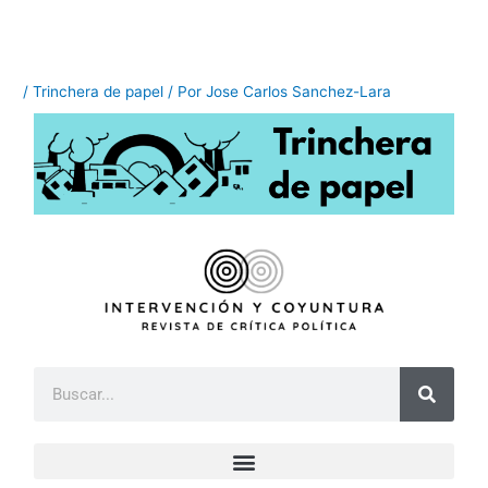
Ir
al
contenido
/
Trinchera de papel
/ Por
Jose Carlos Sanchez-Lara
B
u
s
c
a