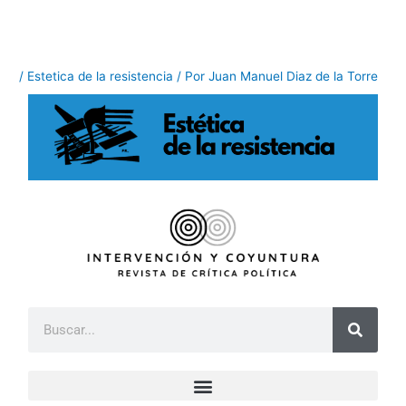
Ir
al
contenido
/
Estetica de la resistencia
/ Por
Juan Manuel Diaz de la Torre
B
u
s
c
a