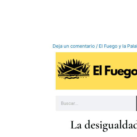
Ir
al
contenido
Deja un comentario
/
El Fuego y la Pal
B
u
s
La desigualdad
c
a
r