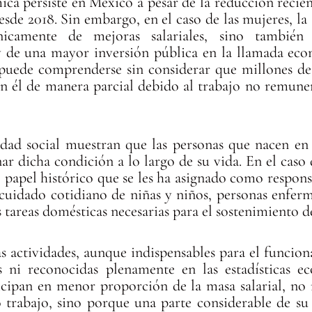
ica persiste en México a pesar de la reducción recie
sde 2018. Sin embargo, en el caso de las mujeres, la
nicamente de mejoras salariales, sino también 
y de una mayor inversión pública en la llamada eco
puede comprenderse sin considerar que millones d
n él de manera parcial debido al trabajo no remune
idad social muestran que las personas que nacen en
r dicha condición a lo largo de su vida. En el caso d
papel histórico que se les ha asignado como responsa
 cuidado cotidiano de niñas y niños, personas enfer
 tareas domésticas necesarias para el sostenimiento d
as actividades, aunque indispensables para el funcio
 ni reconocidas plenamente en las estadísticas e
ticipan en menor proporción de la masa salarial, no
 trabajo, sino porque una parte considerable de su 