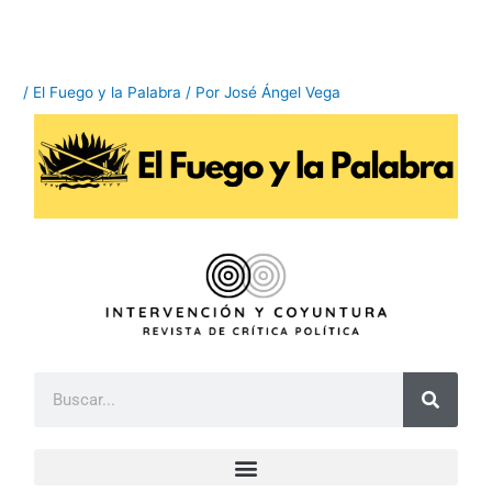
Ir
al
contenido
/
El Fuego y la Palabra
/ Por
José Ángel Vega
B
u
s
c
a