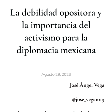
r
La debilidad opositora y
la importancia del
activismo para la
diplomacia mexicana
Agosto 29, 2023
José Ángel Vega
@jose_vega1019