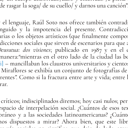
de rasgar la soga/ de su cuello/ y darnos una canción”
 el lenguaje, Raúl Soto nos ofrece también contradi
ánguido y la impotencia del presente. Contradicc
erarias o los objetos artísticos (que finalmente comp
dicciones sociales que sirven de escenarios para que 
usutua: dos visiones
; publicado en 1987 y en el 
 manera:
“
mientras en el otro lado de la ciudad las b
ii]
– mancillaban los claustros universitarios y cient
 Miraflores se exhibía un conjunto de fotografías de
rentes
”.
Como si la fractura entre arte y vida; entre 
rar.
, críticos; indisciplinados diremos; hoy casi nulos; per
spacio de interpelación social. ¿Cuántos de esos te
ráneo y a las sociedades latinoamericanas? ¿Cuánt
s dispuestos a mirar? Ahora bien, que este libr