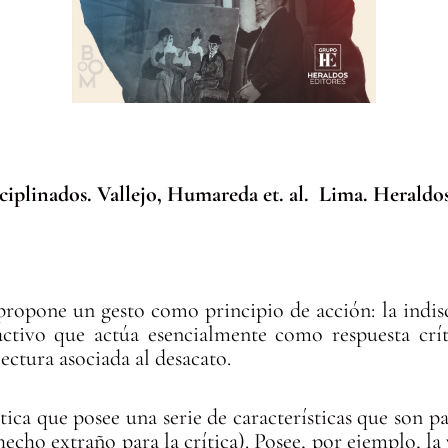
ciplinados. Vallejo, Humareda et. al. Lima. Heraldos
propone un gesto como principio de acción: la indisc
ctivo que actúa esencialmente como respuesta crí
ectura asociada al desacato.
ítica que posee una serie de características que son p
echo extraño para la crítica). Posee, por ejemplo, la