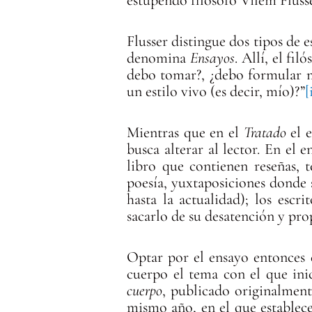
Flusser distingue dos tipos de 
denomina
Ensayos
. Allí, el fi
debo tomar?, ¿debo formular mi
un estilo vivo (es decir, mío)?”
[
Mientras que en el
Tratado
el e
busca alterar al lector. En el
libro que contienen reseñas, t
poesía, yuxtaposiciones donde 
hasta la actualidad); los escr
sacarlo de su desatención y pr
Optar por el ensayo entonces 
cuerpo el tema con el que inic
cuerpo
, publicado originalmen
mismo año, en el que establece 