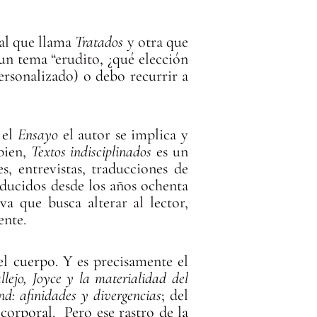
 al que llama
Tratados
y otra que
 un tema “erudito, ¿qué elección
ersonalizado) o debo recurrir a
 el
Ensayo
el autor se implica y
 bien,
Textos indisciplinados
es un
s, entrevistas, traducciones de
oducidos desde los años ochenta
va que busca alterar al lector,
ente.
l cuerpo. Y es precisamente el
llejo, Joyce y la materialidad del
nd: afinidades y divergencias
; del
 corporal. Pero ese rastro de la