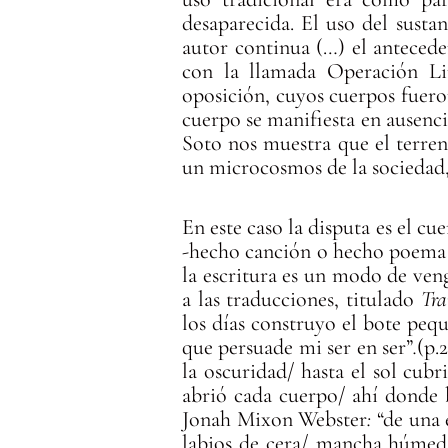
desaparecida. El uso del susta
autor continua (…) el anteced
con la llamada Operación Li
oposición, cuyos cuerpos fuero
cuerpo se manifiesta en ausencia
Soto nos muestra que el terre
un microcosmos de la sociedad, 
En este caso la disputa es el c
-hecho canción o hecho poema 
la escritura es un modo de ven
a las traducciones, titulado
Tra
los días construyo el bote peq
que persuade mi ser en ser”
.
(p.
la oscuridad/ hasta el sol cubr
abrió cada cuerpo/ ahí donde b
Jonah Mixon Webster
:
“de una 
labios de cera/ mancha húmeda