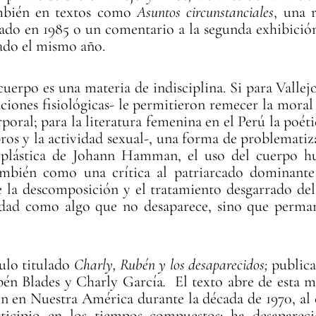
ambién en textos como
Asuntos circunstanciales
, una 
cado en 1985 o un comentario a la segunda exhibic
ado el mismo año.
cuerpo es una materia de indisciplina. Si para Vallejo
unciones fisiológicas- le permitieron remecer la mora
rporal; para la literatura femenina en el Perú la poéti
os y la actividad sexual-, una forma de problematiza
 plástica de Johann Hamman, el uso del cuerpo h
ambién como una crítica al patriarcado dominant
e la descomposición y el tratamiento desgarrado del
eidad como algo que no desaparece, sino que perma
ulo titulado
Charly, Rubén y los desaparecidos;
public
bén Blades y Charly García
.
El texto abre de esta m
 en Nuestra América durante la década de 1970, al c
ticipio en los tiempos compuestos: ha desaparec