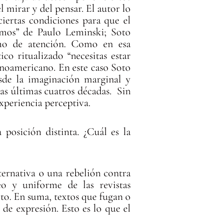
l mirar y del pensar. El autor lo
ciertas condiciones para que el
remos” de Paulo Leminski; Soto
imo de atención. Como en esa
o ritualizado “necesitas estar
tinoamericano. En este caso Soto
desde la imaginación marginal y
as últimas cuatros décadas. Sin
xperiencia perceptiva.
posición distinta. ¿Cuál es la
lternativa o una rebelión contra
eo y uniforme de las revistas
erto. En suma, textos que fugan o
de expresión. Esto es lo que el