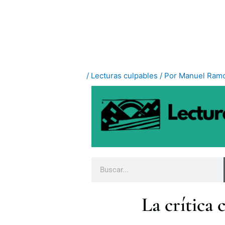
Ir
al
contenido
/
Lecturas culpables
/ Por
Manuel Ramo
B
u
s
La crítica
c
a
r