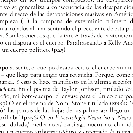
ntivo se generaliza a consecuencia de las desaparicio
ente directo de las desapariciones masivas en Améri
mpieza (…) la campaña de exterminio primero des
n arrojados al mar sentando el precedente de esta pr
. Son los cuerpos que faltan. A través de la atención
no en disputa es el cuerpo. Parafraseando a Kelly A
un cuerpo político. (p.25)
uerpo ausente, el cuerpo desaparecido, el cuerpo aniqu
– que llega para exigir una revancha. Porque, com
ganza. Y esto se hace manifiesto en la última secció
iciones
. En el poema de Taylor Jonhson, titulado
Tran
ueño, mi bote-cuerpo, el envase para el único cuerpo,
257) O en el poema de Nomi Stone titulado
Estados U
ió/ las puntas de las hojas de las palmeras/ llegó un 
rillaba”
.
(p.256
)
O en
Espectrología Negra No 5: Negro 
estridulada/ media nota/ cartílago nocturno, chirrid
/ un cuerpo atiborrado/duro y enterrado /a plena lu