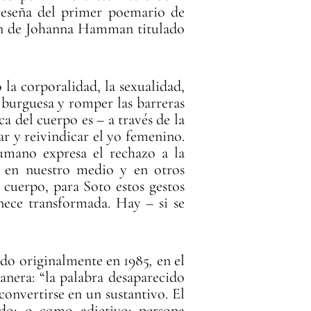
reseña del primer poemario de
ión de Johanna Hamman titulado
 la corporalidad, la sexualidad,
l burguesa y romper las barreras
ca del cuerpo es – a través de la
r y reivindicar el yo femenino.
umano expresa el rechazo a la
e en nuestro medio y en otros
 cuerpo, para Soto estos gestos
nece transformada. Hay – si se
ado originalmente en 1985
,
en el
anera: “la palabra desaparecido
onvertirse en un sustantivo. El
ido; o como adjetivo: persona