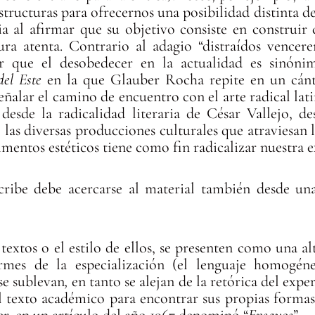
structuras para ofrecernos una posibilidad distinta de
a al afirmar que su objetivo consiste en construir 
tura atenta. Contrario al adagio “distraídos vence
rar que el desobedecer en la actualidad es sinón
del Este
en la que Glauber Rocha repite en un cántic
señalar el camino de encuentro con el arte radical la
 desde la radicalidad literaria de César Vallejo, 
las diversas producciones culturales que atraviesan l
mentos estéticos tiene como fin radicalizar nuestra e
cribe debe acercarse al material también desde una 
textos o el estilo de ellos, se presenten como una a
rmes de la especialización (el lenguaje homogén
 se sublevan
,
en tanto se alejan de la retórica del exp
 texto académico para encontrar sus propias formas 
er, en un artículo del año 1967 denominó “
Ensayos
”.