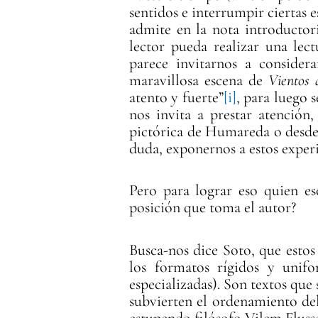
sentidos e interrumpir ciertas e
admite en la nota introductori
lector pueda realizar una lec
parece invitarnos a conside
maravillosa escena de
Vientos 
atento y fuerte”
[i]
, para luego 
nos invita a prestar atención,
pictórica de Humareda o desde 
duda, exponernos a estos experi
Pero para lograr eso quien es
posición que toma el autor?
Busca-nos dice Soto, que estos 
los formatos rígidos y unifo
especializadas). Son textos que
subvierten el ordenamiento del
estupendo filósofo Vilem Fluss