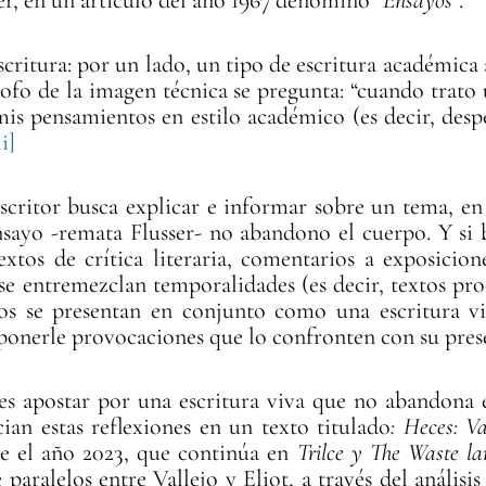
escritura: por un lado, un tipo de escritura académica
lósofo de la imagen técnica se pregunta: “cuando trato
s pensamientos en estilo académico (es decir, desp
ii]
scritor busca explicar e informar sobre un tema, en
 ensayo -remata Flusser- no abandono el cuerpo. Y si
extos de crítica literaria, comentarios a exposicione
se entremezclan temporalidades (es decir, textos pr
itos se presentan en conjunto como una escritura vi
oponerle provocaciones que lo confronten con su pres
es apostar por una escritura viva que no abandona e
ian estas reflexiones en un texto titulado
: Heces: Va
te el año 2023, que continúa en
Trilce y The Waste la
paralelos entre Vallejo y Eliot, a través del análisis