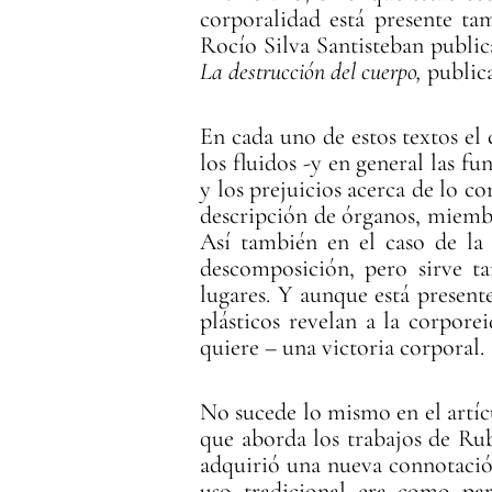
corporalidad está presente t
Rocío Silva Santisteban publi
La destrucción del cuerpo,
public
En cada uno de estos textos el 
los fluidos -y en general las f
y los prejuicios acerca de lo co
descripción de órganos, miembr
Así también en el caso de la
descomposición, pero sirve t
lugares. Y aunque está present
plásticos revelan a la corpor
quiere – una victoria corporal.
No sucede lo mismo en el artíc
que aborda los trabajos de Ru
adquirió una nueva connotación
uso tradicional era como par