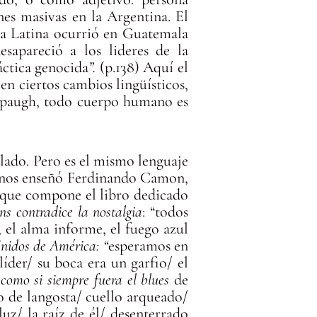
nes masivas en la Argentina. El
ca Latina ocurrió en Guatemala
apareció a los lideres de la
áctica genocida
”.
(p.138) Aquí el
 en ciertos cambios lingüísticos,
nspaugh, todo cuerpo humano es
ilado. Pero es el mismo lenguaje
o nos enseñó Ferdinando Camon,
n que compone el libro dedicado
s contradice la nostalgia
: “todos
 el alma informe, el fuego azul
nidos de América: “
esperamos en
líder/ su boca era un garfio/ el
como si siempre fuera el blues
de
o de langosta/ cuello arqueado/
z/ la raíz de él/ desenterrado