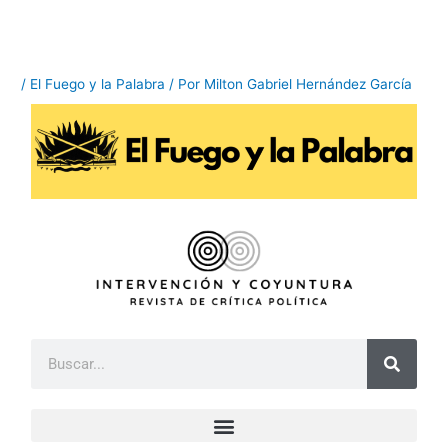
Ir
al
contenido
/
El Fuego y la Palabra
/ Por
Milton Gabriel Hernández García
B
u
s
c
a