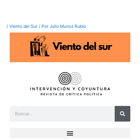
Ir
al
contenido
/
Viento del Sur
/ Por
Julio Munoz Rubio
B
u
s
c
a