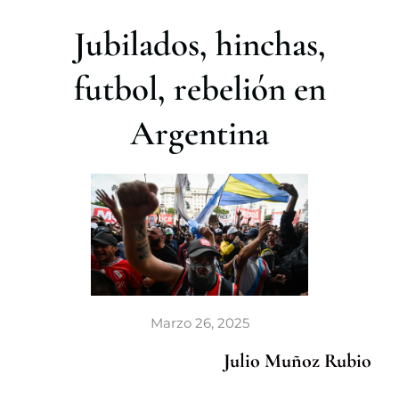
r
Jubilados, hinchas,
futbol, rebelión en
Argentina
Marzo 26, 2025
Julio Muñoz Rubio