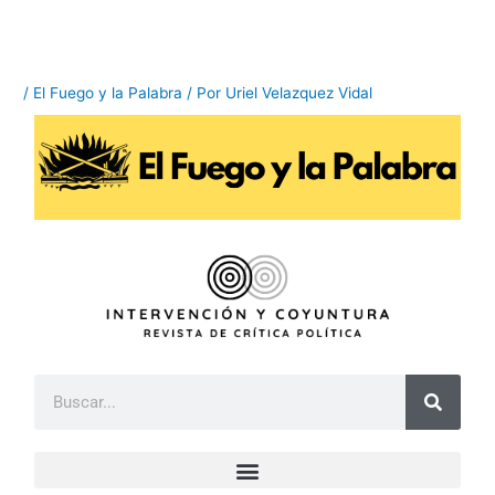
Ir
al
contenido
/
El Fuego y la Palabra
/ Por
Uriel Velazquez Vidal
B
u
s
c
a