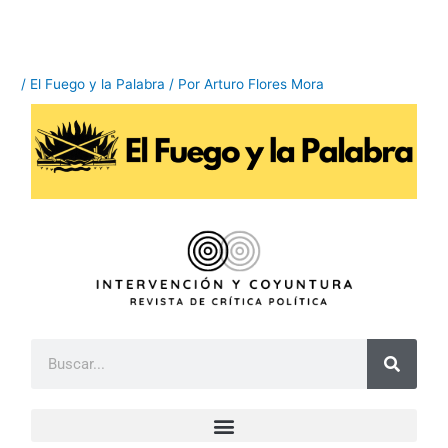
Ir
al
contenido
/
El Fuego y la Palabra
/ Por
Arturo Flores Mora
B
u
s
c
a