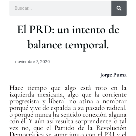
B
u
s
c
El PRD: un intento de
a
r
balance temporal.
noviembre 7, 2020
Jo
rge Puma
Hace tiempo que algo está roto en la
izquierda mexicana, algo que la corriente
progresista y liberal no atina a nombrar
porqué vive de espalda a su pasado radical
,
o porqué nunca ha sentido conexión alguna
con él. Y aún así resulta sorprendente, o tal
vez no, que el Partido de la Revolución
Democrática se sume junto con el PRI y el