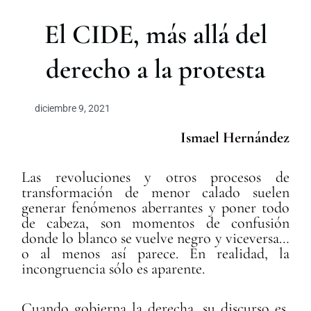
r
El CIDE, más allá del
derecho a la protesta
diciembre 9, 2021
Ismael Hernández
Las revoluciones y otros procesos de
transformación de menor calado suelen
generar fenómenos aberrantes y poner todo
de cabeza, son momentos de confusión
donde lo blanco se vuelve negro y viceversa…
o al menos así parece. En realidad, la
incongruencia sólo es aparente.
Cuando gobierna la derecha, su discurso es,