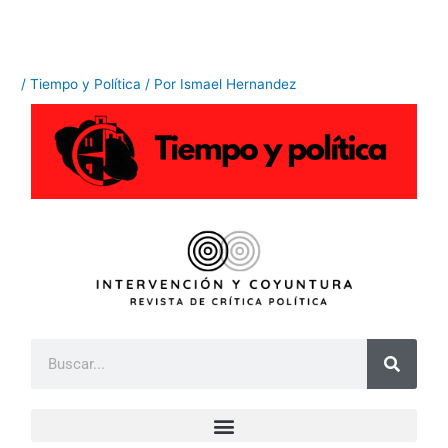
Ir
al
contenido
/
Tiempo y Política
/ Por
Ismael Hernandez
B
u
s
c
a