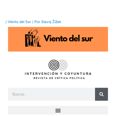
Ir
al
contenido
/
Viento del Sur
/ Por
Slavoj Žižek
B
u
s
c
a