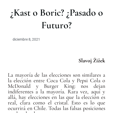
r
¿Kast o Boric? ¿Pasado o
Futuro?
diciembre 8, 2021
Slavoj Žižek
La mayoría de las elecciones son similares a
la elección entre Coca Cola y Pepsi Cola o
McDonald y Burger King: nos dejan
indiferentes a la mayoría. Rara vez, aquí y
allá, hay elecciones en las que la elección es
real, clara como el cristal. Esto es lo que
ocurrirá en Chile. Todas las falsas posiciones