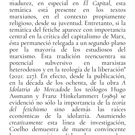
madurez, en especial en
El Capital
, esta
temática está presente en los textos
marxianos, en el contexto propiamente
religioso, desde su juventud. Entretanto, si la
temática del fetiche aparece con importancia
central en la crítica del capitalismo de Marx,
ésta permaneció relegada a un segundo plano
por la mayoría de los estudiosos del
marxismo. Esta tradición reencuentra su
potencial subversivo en marxistas
heterodoxos y en la teología de la liberación”
(2021: 227). En efecto, desde la publicación,
en la década de los ochenta, de la obra
A
Idolatria do Mercado
de los teólogos Hugo
Assmann y Franz Hinkelammert (1989) se
evidenció no sólo la importancia de la
teoría
del fetichismo
sino además las raíces
económicas de la idolatría. Asumiendo
creativamente
esta línea de investigación,
Coelho demuestra de manera convincente