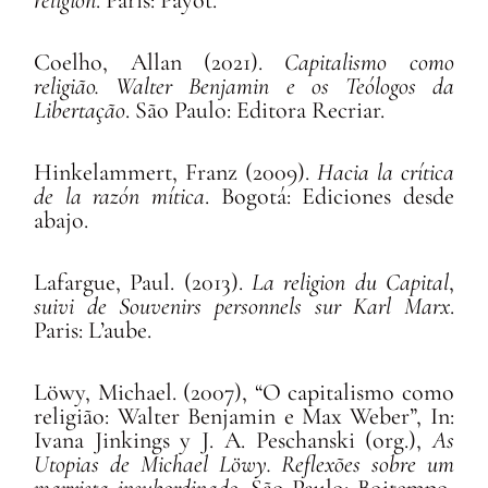
Coelho, Allan (2021).
Capitalismo como
religião. Walter Benjamin e os Teólogos da
Libertação
. São Paulo: Editora Recriar.
Hinkelammert, Franz (2009).
Hacia la crítica
de la razón mítica
. Bogotá: Ediciones desde
abajo.
Lafargue, Paul. (2013).
La religion du Capital
,
suivi de Souvenirs personnels sur Karl Marx
.
Paris: L’aube.
Löwy, Michael. (2007), “O capitalismo como
religião: Walter Benjamin e Max Weber”, In:
Ivana Jinkings y J. A. Peschanski (org.),
As
Utopias de Michael Löwy. Reflexões sobre um