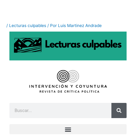
Ir
al
contenido
/
Lecturas culpables
/ Por
Luis Martinez Andrade
B
u
s
c
a