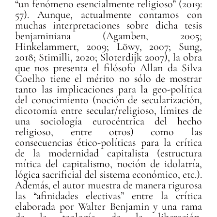
“un fenómeno esencialmente religioso” (2019:
57). Aunque, actualmente contamos con
muchas interpretaciones sobre dicha tesis
benjaminiana (Agamben, 2005;
Hinkelammert, 2009; Löwy, 2007; Sung,
2018; Stimilli, 2020; Sloterdijk 2007), la obra
que nos presenta el filósofo Allan da Silva
Coelho tiene el mérito no sólo de mostrar
tanto las implicaciones para la geo-política
del conocimiento (noción de secularización,
dicotomía entre secular/religioso, límites de
una sociología eurocéntrica del hecho
religioso, entre otros) como las
consecuencias ético-políticas para la crítica
de la modernidad capitalista (estructura
mítica del capitalismo, noción de idolatría,
lógica sacrificial del sistema económico, etc.).
Además, el autor muestra de manera rigurosa
las “afinidades electivas” entre la crítica
elaborada por Walter Benjamin y una rama
de la teología de la liberación,