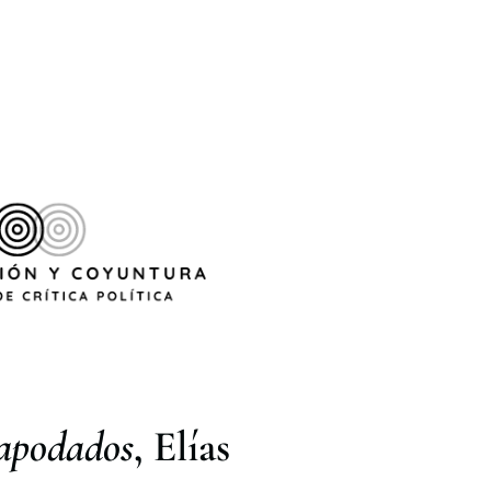
 apodados
, Elías