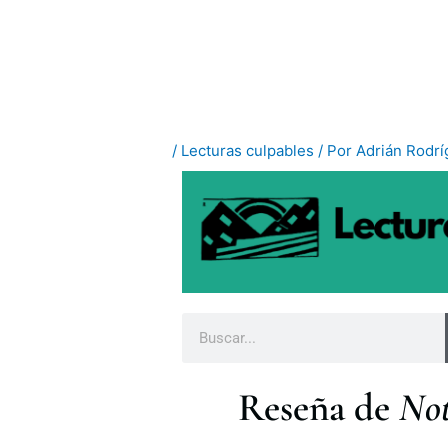
Ir
al
contenido
/
Lecturas culpables
/ Por
Adrián Rodr
B
u
s
Reseña de
Not
c
a
r