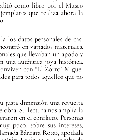
 editó como libro por el Museo
jemplares que realiza ahora la
o.
la los datos personales de casi
ncontró en variados materiales.
rsonajes que llevaban un apodo y
n una auténtica joya histórica.
conviven con “El Zorro” Miguel
dos para todos aquellos que no
 su justa dimensión una revuelta
 obra. Su lectura nos amplía la
raron en el conflicto. Personas
muy poco, sobre sus intereses,
llamada Bárbara Rosas, apodada
capitán. Lo único que se sabe de