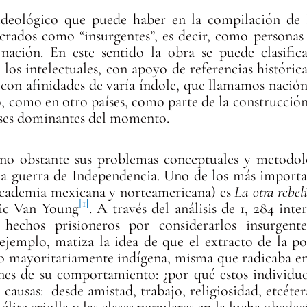
 ideológico que puede haber en la compilación de
ucrados como “insurgentes”, es decir, como persona
nación. En este sentido la obra se puede clasif
os intelectuales, con apoyo de referencias históric
on afinidades de varía índole, que llamamos nación
, como en otro países, como parte de la construcción
eses dominantes del momento.
no obstante sus problemas conceptuales y metodol
 la guerra de Independencia. Uno de los más importan
 academia mexicana y norteamericana) es
La otra rebel
[1]
ic Van Young
. A través del análisis de 1, 284 inte
 hechos prisioneros por considerarlos insurgente
 ejemplo, matiza la idea de que el extracto de la p
no mayoritariamente indígena, misma que radicaba en
ones de su comportamiento: ¿por qué estos individu
usas: desde amistad, trabajo, religiosidad, etcétera
 élite criolla y las clases populares en la lucha obedec