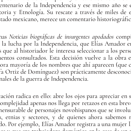
 centenario de la Independencia y ese mismo año se
oria y Etnología. Su rescate a través de miles de e
stado mexicano, merece un comentario historiográfic
inas
Noticias biográficas de insurgentes apodados
compi
a la lucha por la Independencia, que Elías Amador e
 que al historiador le interesa seleccionar a los pe
ntos consultados. Esta decisión vuelve a la obra e
ra mayoría de los nombres que ahí aparecen (que 
sfa Ortiz de Domínguez) son prácticamente desconoci
onales de la guerra de Independencia.
ación radica en ello: abre los ojos para apreciar en
omplejidad apenas nos llega por retazos en esta breve
mensurable de personajes novohispanos que se involuc
s, etnias y sectores, y de quienes ahora sabemos 
do. Por ejemplo, Elías Amador registra a una mujer 
ca y que era trabajadora doméstica en la casa de un 