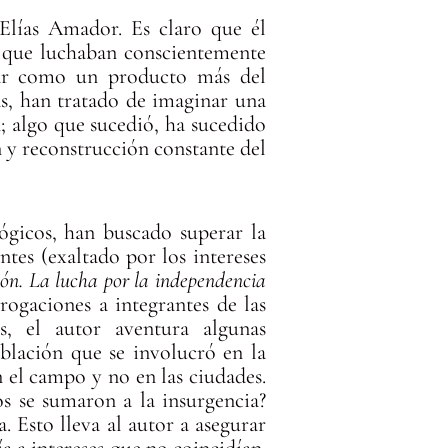
 Elías Amador. Es claro que él
s que luchaban conscientemente
icar como un producto más del
as, han tratado de imaginar una
; algo que sucedió, ha sucedido
 y reconstrucción constante del
ógicos, han buscado superar la
tes (exaltado por los intereses
ión. La lucha por la independencia
rrogaciones a integrantes de las
s, el autor aventura algunas
oblación que se involucró en la
 el campo y no en las ciudades.
os se sumaron a la insurgencia?
. Esto lleva al autor a asegurar
ía a intereses que no coincidían.