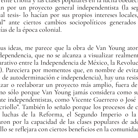
n por un proyecto general independentista (la sep
al tesis- lo hacían por sus propios intereses locales
al” ante ciertos cambios sociopolíticos generados
as de la época colonial.
sus ideas, me parece que la obra de Van Young at
ndependencia, que no se alcanza a visualizar realme
parativo entre la Independencia de México, la Revoluc
). Pareciera por momentos que, en nombre de evita
ar de autoderminación e independencia), hay una resi
zar o reelaborar un proyecto más amplio, fuera de s
, no sólo porque Van Young jamás considera como sub
nte independentistas, como Vicente Guerrero o José 
criollo”. También lo señalo porque los procesos de
s luchas de la Reforma, el Segundo Imperio o la
zaron por la capacidad de las clases populares de a
lo se reflejara con ciertos beneficios en la comunida