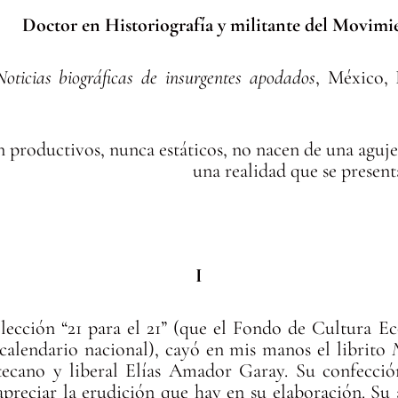
tor en Historiografía y militante del Movimie
Noticias biográficas de insurgentes apodados
, México,
productivos, nunca estáticos, no nacen de una agujer
una realidad que se prese
I
lección “21 para el 21” (que el Fondo de Cultura E
calendario nacional), cayó en mis manos el librito
atecano y liberal Elías Amador Garay. Su confecció
 apreciar la erudición que hay en su elaboración. Su