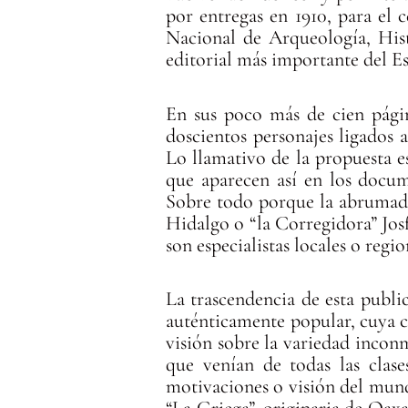
por entregas en 1910, para el
Nacional de Arqueología, Hist
editorial más importante del E
En sus poco más de cien pág
doscientos personajes ligados 
Lo llamativo de la propuesta es
que aparecen así en los docume
Sobre todo porque la abrumado
Hidalgo o “la Corregidora” Jo
son especialistas locales o regi
La trascendencia de esta public
auténticamente popular, cuya c
visión sobre la variedad incon
que venían de todas las clase
motivaciones o visión del mun
“La Griega”, originaria de Oaxa