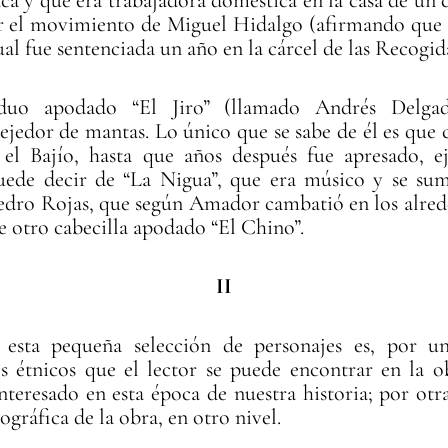
r el movimiento de Miguel Hidalgo (afirmando que e
ual fue sentenciada un año en la cárcel de las Recogid
iduo apodado “El Jiro” (llamado Andrés Delgad
tejedor de mantas. Lo único que se sabe de él es qu
n el Bajío, hasta que años después fue apresado, 
ede decir de “La Nigua”, que era músico y se sum
Pedro Rojas, que según Amador cambatió en los alred
e otro cabecilla apodado “El Chino”.
II
n esta pequeña selección de personajes es, por u
os étnicos que el lector se puede encontrar en la 
interesado en esta época de nuestra historia; por otr
gráfica de la obra, en otro nivel.