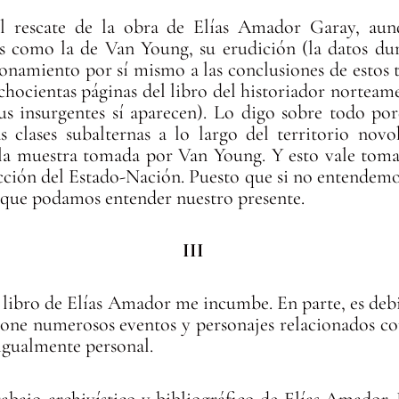
l rescate de la obra de Elías Amador Garay, aun
s como la de Van Young, su erudición (la datos dur
tionamiento por sí mismo a las conclusiones de estos t
hocientas páginas del libro del historiador norteame
 insurgentes sí aparecen). Lo digo sobre todo porq
las clases subalternas a lo largo del territorio no
la muestra tomada por Van Young. Y esto vale tomarl
cción del Estado-Nación. Puesto que si no entendemos
es que podamos entender nuestro presente.
III
l libro de Elías Amador me incumbe. En parte, es deb
pone numerosos eventos y personajes relacionados co
 igualmente personal.
rabajo archivístico y bibliográfico de Elías Amador. 