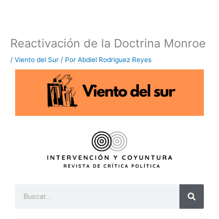
Ir
al
contenido
Reactivación de la Doctrina Monroe
/
Viento del Sur
/ Por
Abdiel Rodriguez Reyes
B
u
s