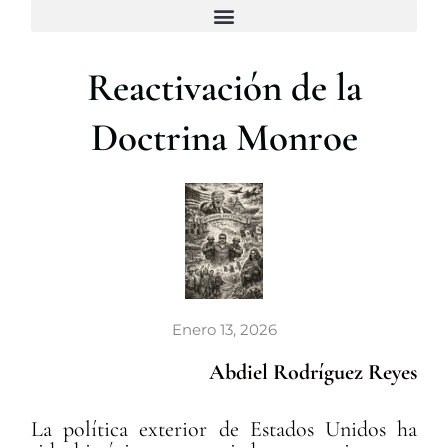
c
a
r
Reactivación de la
Doctrina Monroe
Enero 13, 2026
Abdiel Rodríguez Reyes
La política exterior de Estados Unidos ha