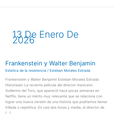
Ir
al
contenido
13 De Enero De
2026
Frankenstein y Walter Benjamin
Frankenstein
y
Estetica de la resistencia
/
Esteban Morales Estrada
Walter
Benjamin
Frankenstein y Walter Benjamin Esteban Morales Estrada
Historiador La reciente película del director mexicano
Guillermo del Toro, que apareció hace pocas semanas en
Netflix, tiene un mérito muy relevante que se relaciona con
lograr una nueva versión de una historia que podríamos llamar
trillada o repetitiva. En casi dos horas y media, el director de
[…]