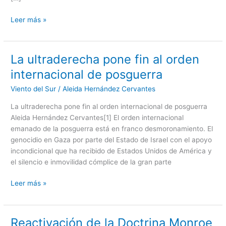
Leer más »
La ultraderecha pone fin al orden
La
ultraderecha
internacional de posguerra
pone
Viento del Sur
/
Aleida Hernández Cervantes
fin
al
La ultraderecha pone fin al orden internacional de posguerra
orden
Aleida Hernández Cervantes[1] El orden internacional
internacional
emanado de la posguerra está en franco desmoronamiento. El
de
genocidio en Gaza por parte del Estado de Israel con el apoyo
posguerra
incondicional que ha recibido de Estados Unidos de América y
el silencio e inmovilidad cómplice de la gran parte
Leer más »
Reactivación de la Doctrina Monroe
Reactivación