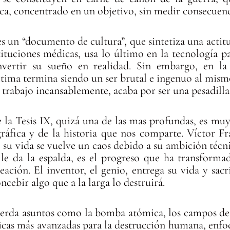
a, concentrado en un objetivo, sin medir consecuenc
 es un “documento de cultura”, que sintetiza una actit
tituciones médicas, usa lo último en la tecnología p
nvertir su sueño en realidad. Sin embargo, en la
tima termina siendo un ser brutal e ingenuo al mism
 trabajo incansablemente, acaba por ser una pesadilla
e la Tesis IX, quizá una de las mas profundas, es m
ráfica y de la historia que nos comparte. Víctor Fr
 su vida se vuelve un caos debido a su ambición técni
e le da la espalda, es el progreso que ha transform
eación. El inventor, el genio, entrega su vida y sac
ncebir algo que a la larga lo destruirá.
uerda asuntos como la bomba atómica, los campos de
icas más avanzadas para la destrucción humana, enfoc