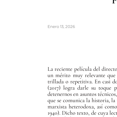
F
a
r
Enero 13, 2026
La reciente película del direc
un mérito muy relevante que 
trillada o repetitiva. En casi 
(2017) logra darle su toque 
detenernos en asuntos técnicos,
que se comunica la historia, la 
marxista heterodoxa, así como 
1940). Dicho texto, de cuya lec