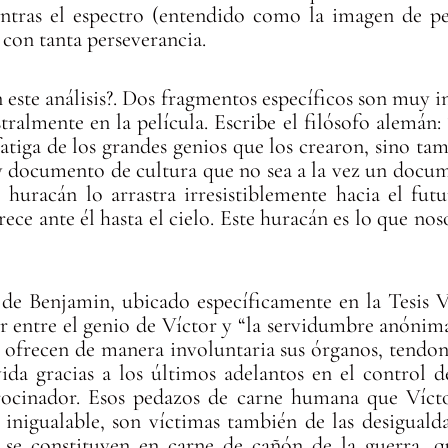
ientras el espectro (entendido como la imagen de p
 con tanta perseverancia.
este análisis?. Dos fragmentos específicos son muy i
ralmente en la película. Escribe el filósofo alemán:
 fatiga de los grandes genios que los crearon, sino 
documento de cultura que no sea a la vez un docume
 huracán lo arrastra irresistiblemente hacia el futur
ece ante él hasta el cielo. Este huracán es lo que no
e Benjamin, ubicado específicamente en la Tesis VI
er entre el genio de Víctor y “la servidumbre anónima
a, ofrecen de manera involuntaria sus órganos, tendo
da gracias a los últimos adelantos en el control de
rocinador. Esos pedazos de carne humana que Víct
 inigualable, son víctimas también de las desigual
 se constituyen en carne de cañón de la guerra, q