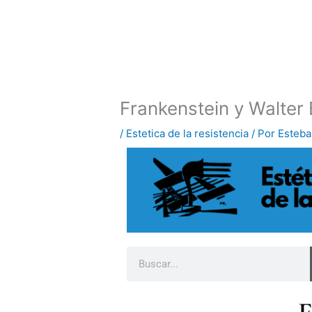
Ir
al
contenido
Frankenstein y Walter
/
Estetica de la resistencia
/ Por
Esteba
B
u
s
c