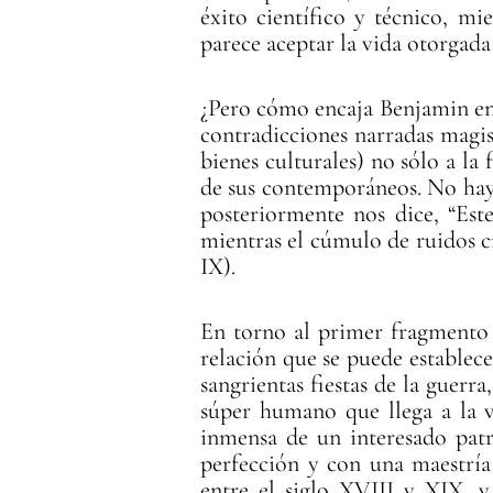
éxito científico y técnico, m
parece aceptar la vida otorgada
¿Pero cómo encaja Benjamin en 
contradicciones narradas magist
bienes culturales) no sólo a la
de sus contemporáneos. No hay 
posteriormente nos dice, “Este
mientras el cúmulo de ruidos cr
IX).
En torno al primer fragmento d
relación que se puede establec
sangrientas fiestas de la guerr
súper humano que llega a la vi
inmensa de un interesado pat
perfección y con una maestría
entre el siglo XVIII y XIX, y