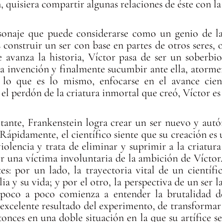
 quisiera compartir algunas relaciones de éste con la 
sonaje que puede considerarse como un genio de la 
 construir un ser con base en partes de otros seres,
avanza la historia, Víctor pasa de ser un soberbio 
ia invención y finalmente sucumbir ante ella, atorme
 lo que es lo mismo, enfocarse en el avance cien
 el perdón de la criatura inmortal que creó, Víctor es
tante, Frankenstein logra crear un ser nuevo y aut
ápidamente, el científico siente que su creación es 
iolencia y trata de eliminar y suprimir a la criatu
r una víctima involuntaria de la ambición de Víctor.
tes: por un lado, la trayectoria vital de un científ
ia y su vida; y por el otro, la perspectiva de un ser 
poco a poco comienza a entender la brutalidad de
 excelente resultado del experimento, de transformar
onces en una doble situación en la que su artífice se