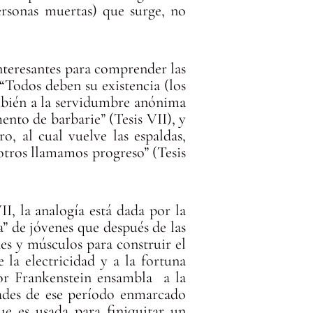
ersonas muertas) que surge, no
nteresantes para comprender las
 “Todos deben su existencia (los
también a la servidumbre anónima
nto de barbarie” (Tesis VII), y
o, al cual vuelve las espaldas,
sotros llamamos progreso” (Tesis
I, la analogía está dada por la
” de jóvenes que después de las
nes y músculos para construir el
 la electricidad y a la fortuna
or Frankenstein ensambla a la
dades de ese período enmarcado
ue es usada para finiquitar un