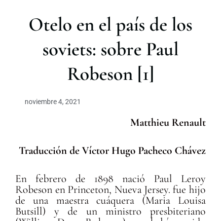
r
Otelo en el país de los
soviets: sobre Paul
Robeson [1]
noviembre 4, 2021
Matthieu Renault
Traducción de Víctor Hugo Pacheco Chávez
En febrero de 1898 nació Paul Leroy
Robeson en Princeton, Nueva Jersey. fue hijo
de una maestra cuáquera (Maria Louisa
Butsill) y de un ministro presbiteriano