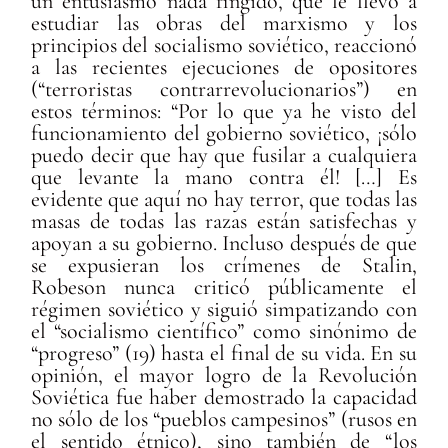
un entusiasmo nada fingido, que le llevó a
estudiar las obras del marxismo y los
principios del socialismo soviético, reaccionó
a las recientes ejecuciones de opositores
(“terroristas contrarrevolucionarios”) en
estos términos: “Por lo que ya he visto del
funcionamiento del gobierno soviético, ¡sólo
puedo decir que hay que fusilar a cualquiera
que levante la mano contra él! […] Es
evidente que aquí no hay terror, que todas las
masas de todas las razas están satisfechas y
apoyan a su gobierno. Incluso después de que
se expusieran los crímenes de Stalin,
Robeson nunca criticó públicamente el
régimen soviético y siguió simpatizando con
el “socialismo científico” como sinónimo de
“progreso” (19) hasta el final de su vida. En su
opinión, el mayor logro de la Revolución
Soviética fue haber demostrado la capacidad
no sólo de los “pueblos campesinos” (rusos en
el sentido étnico), sino también de “los