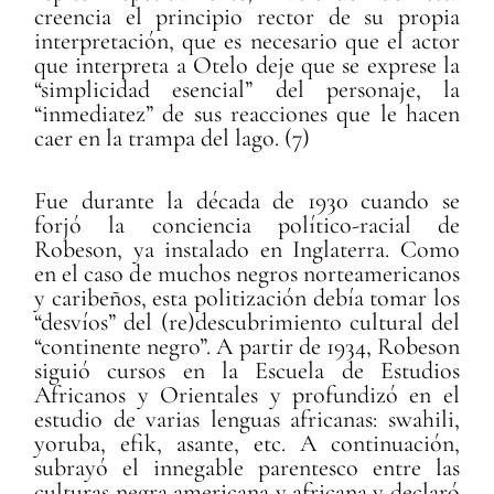
creencia el principio rector de su propia
interpretación, que es necesario que el actor
que interpreta a Otelo deje que se exprese la
“simplicidad esencial” del personaje, la
“inmediatez” de sus reacciones que le hacen
caer en la trampa del lago. (7)
Fue durante la década de 1930 cuando se
forjó la conciencia político-racial de
Robeson, ya instalado en Inglaterra. Como
en el caso de muchos negros norteamericanos
y caribeños, esta politización debía tomar los
“desvíos” del (re)descubrimiento cultural del
“continente negro”. A partir de 1934, Robeson
siguió cursos en la Escuela de Estudios
Africanos y Orientales y profundizó en el
estudio de varias lenguas africanas: swahili,
yoruba, efik, asante, etc. A continuación,
subrayó el innegable parentesco entre las
culturas negra americana y africana y declaró