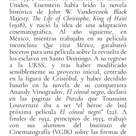
Unidos, Eisenstein había leído la novela
histórica de John W. Vandercook
Black
Majesty: The Life of Christophe, King of Haiti
(1928), y nació la idea de una adaptación
cinematográfica. Al año siguiente, en
México, mientras trabajaba en su película
inconclusa
Que viva México
, garabateó
bocetos para una película sobre la revuelta de
los esclavos en Santo Domingo. A su regreso
a la URSS, y tras haber modificado
sensiblemente su proyecto inicial, centrado
en la figura de Cristóbal, y haber decidido
basarlo en la novela de su compatriota
Anatoly Vinogradov,
El cónsul negro
, declaró
en las páginas de
Pravda
que Toussaint
Louverture iba a ser “el héroe de [su]
próxima película
El cónsul negro
” (22). A
finales de 1932, principios de 1933, trabajó
con sus alumnos del Instituto de
Cinematografía (VGIK) sobre las formas de