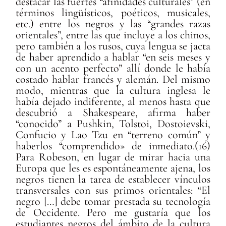
destacar las fuertes “afinidades culturales” (en
términos lingüísticos, poéticos, musicales,
etc.) entre los negros y las “grandes razas
orientales”, entre las que incluye a los chinos,
pero también a los rusos, cuya lengua se jacta
de haber aprendido a hablar “en seis meses y
con un acento perfecto” allí donde le había
costado hablar francés y alemán. Del mismo
modo, mientras que la cultura inglesa le
había dejado indiferente, al menos hasta que
descubrió a Shakespeare, afirma haber
“conocido” a Pushkin, Tolstoi, Dostoievski,
Confucio y Lao Tzu en “terreno común” y
haberlos “comprendido» de inmediato.(16)
Para Robeson, en lugar de mirar hacia una
Europa que les es espontáneamente ajena, los
negros tienen la tarea de establecer vínculos
transversales con sus primos orientales: “El
negro […] debe tomar prestada su tecnología
de Occidente. Pero me gustaría que los
estudiantes negros del ámbito de la cultura