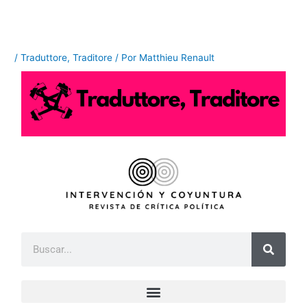
Ir
al
contenido
/
Traduttore, Traditore
/ Por
Matthieu Renault
B
u
s
c
a