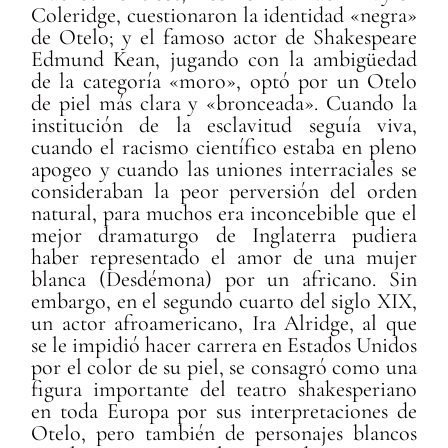
Coleridge, cuestionaron la identidad «negra»
de Otelo; y el famoso actor de Shakespeare
Edmund Kean, jugando con la ambigüedad
de la categoría «moro», optó por un Otelo
de piel más clara y «bronceada». Cuando la
institución de la esclavitud seguía viva,
cuando el racismo científico estaba en pleno
apogeo y cuando las uniones interraciales se
consideraban la peor perversión del orden
natural, para muchos era inconcebible que el
mejor dramaturgo de Inglaterra pudiera
haber representado el amor de una mujer
blanca (Desdémona) por un africano. Sin
embargo, en el segundo cuarto del siglo XIX,
un actor afroamericano, Ira Alridge, al que
se le impidió hacer carrera en Estados Unidos
por el color de su piel, se consagró como una
figura importante del teatro shakesperiano
en toda Europa por sus interpretaciones de
Otelo, pero también de personajes blancos