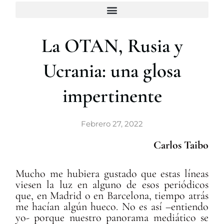
c
a
r
La OTAN, Rusia y
Ucrania: una glosa
impertinente
Febrero 27, 2022
Carlos Taibo
Mucho me hubiera gustado que estas líneas
viesen la luz en alguno de esos periódicos
que, en Madrid o en Barcelona, tiempo atrás
me hacían algún hueco. No es así –entiendo
yo- porque nuestro panorama mediático se