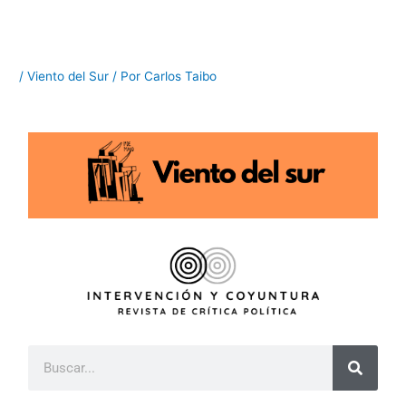
Ir
al
contenido
/
Viento del Sur
/ Por
Carlos Taibo
B
u
s