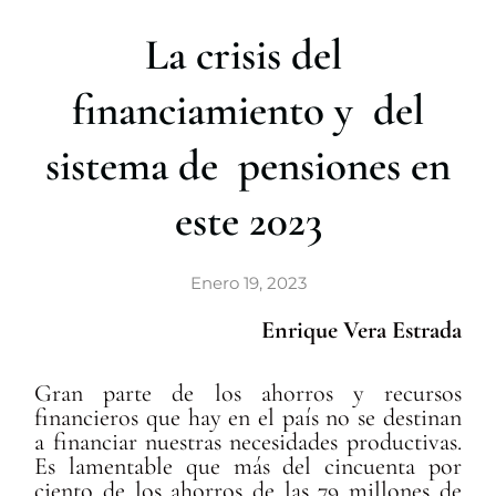
r
La crisis del
financiamiento y del
sistema de pensiones en
este 2023
Enero 19, 2023
Enrique Vera Estrada
Gran parte de los ahorros y recursos
financieros que hay en el país no se destinan
a financiar nuestras necesidades productivas.
Es lamentable que más del cincuenta por
ciento de los ahorros de las 79 millones de