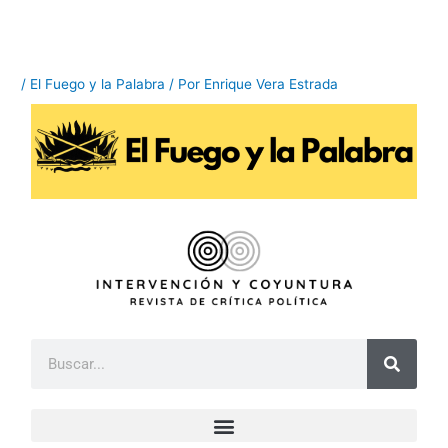
Ir
al
contenido
/
El Fuego y la Palabra
/ Por
Enrique Vera Estrada
B
u
s
c
a