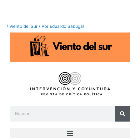
Ir
al
contenido
/
Viento del Sur
/ Por
Eduardo Sabugal
B
u
s
c
a