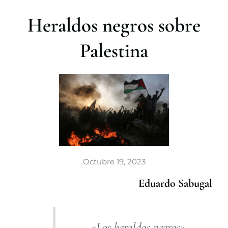
r
Heraldos negros sobre
Palestina
Octubre 19, 2023
Eduardo Sabugal
«Los heraldos negros»