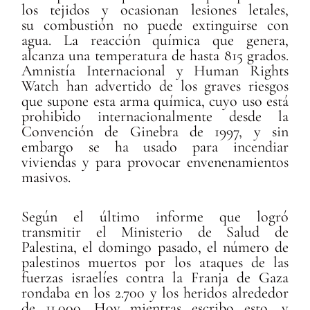
los tejidos
y ocasionan lesiones letales,
su combustión
no puede extinguirse con
agua. La reacción química que genera,
alcanza una temperatura de hasta 815 grados.
Amnistía Internacional y Human Rights
Watch han advertido de los graves riesgos
que supone esta arma química, cuyo uso está
prohibido internacionalmente desde la
Convención de Ginebra de 1997, y sin
embargo se ha usado para incendiar
viviendas y para provocar envenenamientos
masivos.
Según el último informe que logró
transmitir el Ministerio de Salud de
Palestina, el domingo pasado, el número de
palestinos muertos por los ataques de las
fuerzas israelíes contra la Franja de Gaza
rondaba en los 2.700 y los heridos alrededor
de 11.000. Hoy mientras escribo esto, y