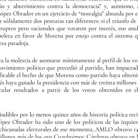
io y aburrimiento contra la democracia” y, asimismo, 
López Obrador en un ejercicio de “nostalgia” absurda por 
iar sólidamente dos posturas tan diferentes: si el triunfo
ruptos pero racionales que votaron por interés, eso anula
 boleta en favor de Morena por enojo contra el sistema 
esa paradoja.
a la molestia de asomarse mínimamente al perfil de los 
vimiento político que precedió al partido, han impactado
xplicable el hecho de que Morena como partido haya obtenid
ués haya ganado la presidencia con más de treinta millone
cular resultados a partir de los votos obtenidos en e
indibles por lo menos quince años de historia política re
ópez Obrador ha sido uno de los políticos de las izquie
 chicanadas electorales de ese momento, AMLO obtuvo 14.
millones más de los que Cuauhtémoc Cárdenas obtuvo en la