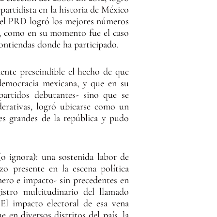
 partidista en la historia de México
 el PRD logró los mejores números
ño, como en su momento fue el caso
 contiendas donde ha participado.
mente prescindible el hecho de que
 democracia mexicana, y que en su
partidos debutantes- sino que se
derativas, logró ubicarse como un
des grandes de la república y pudo
o ignora): una sostenida labor de
zo presente en la escena política
ero e impacto- sin precedentes en
gistro multitudinario del llamado
El impacto electoral de esa vena
en diversos distritos del país, la