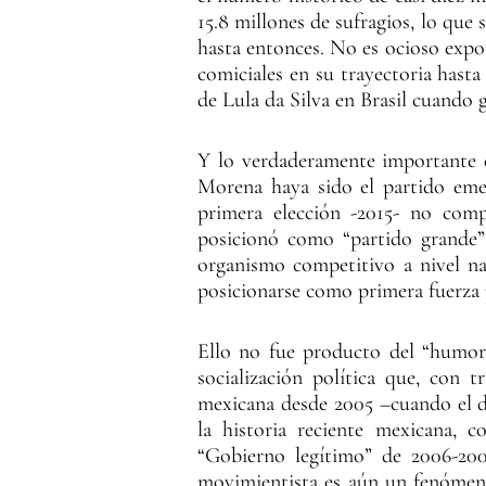
15.8 millones de sufragios, lo que 
hasta entonces. No es ocioso exp
comiciales en su trayectoria hast
de Lula da Silva en Brasil cuando 
Y lo verdaderamente importante es
Morena haya sido el partido emer
primera elección -2015- no comp
posicionó como “partido grande” 
organismo competitivo a nivel nac
posicionarse como primera fuerza 
Ello no fue producto del “humor 
socialización política que, con 
mexicana desde 2005 –cuando el d
la historia reciente mexicana, c
“Gobierno legítimo” de 2006-200
movimientista es aún un fenómeno 