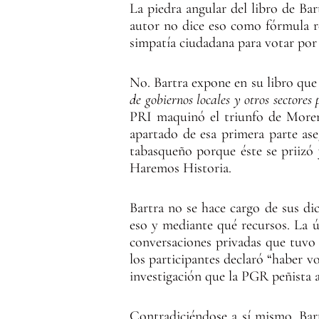
La piedra angular del libro de Bar
autor no dice eso como fórmula re
simpatía ciudadana para votar por 
No. Bartra expone en su libro q
de gobiernos locales y otros sectores 
PRI maquinó el triunfo de Morena
apartado de esa primera parte as
tabasqueño porque éste se priizó 
Haremos Historia.
Bartra no se hace cargo de sus d
eso y mediante qué recursos. La ú
conversaciones privadas que tuvo 
los participantes declaró “haber 
investigación que la PGR peñista a
Contradiciéndose a sí mismo, Ba