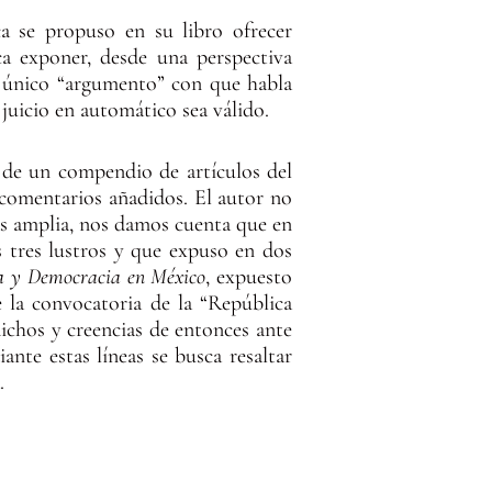
a se propuso en su libro ofrecer
ca exponer, desde una perspectiva
el único “argumento” con que habla
 juicio en automático sea válido.
a de un compendio de artículos del
 comentarios añadidos. El autor no
ás amplia, nos damos cuenta que en
s tres lustros y que expuso en dos
a y Democracia en México
, expuesto
 la convocatoria de la “República
ichos y creencias de entonces ante
iante estas líneas se busca resaltar
.