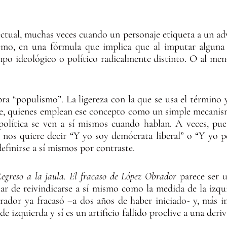
ctual, muchas veces cuando un personaje etiqueta a un adve
ismo, en una fórmula que implica que al imputar alguna
mpo ideológico o político radicalmente distinto. O al meno
bra “populismo”. La ligereza con la que se usa el término y
que, quienes emplean ese concepto como un simple mecanis
política se ven a sí mismos cuando hablan. A veces, pue
 nos quiere decir “Y yo soy demócrata liberal” o “Y yo pe
definirse a sí mismos por contraste.
egreso a la jaula. El fracaso de López Obrador
parece ser 
tar de reivindicarse a sí mismo como la medida de la izqu
ador ya fracasó –a dos años de haber iniciado- y, más i
izquierda y sí es un artificio fallido proclive a una deriv