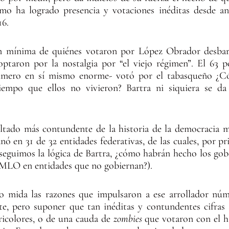
ismo ha logrado presencia y votaciones inéditas desde a
16.
n mínima de quiénes votaron por López Obrador desbara
optaron por la nostalgia por “el viejo régimen”. El 63 p
mero en sí mismo enorme- votó por el tabasqueño ¿Cóm
iempo que ellos no vivieron? Bartra ni siquiera se d
ultado más contundente de la historia de la democracia 
ó en 31 de 32 entidades federativas, de las cuales, por pr
 seguimos la lógica de Bartra, ¿cómo habrán hecho los gobe
AMLO en entidades que no gobiernan?).
o mida las razones que impulsaron a ese arrollador núm
, pero suponer que tan inéditas y contundentes cifras 
ricolores, o de una cauda de
zombies
que votaron con el h