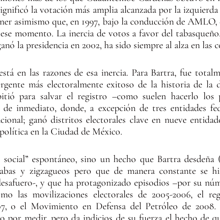
significó la votación más amplia alcanzada por la izquierda
oner asimismo que, en 1997, bajo la conducción de AMLO,
a ese momento. La inercia de votos a favor del tabasque
ganó la presidencia en 2002, ha sido siempre al alza en las
tá en las razones de esa inercia. Para Bartra, fue total
gente más electoralmente exitoso de la historia de la
itió para salvar el registro –como suelen hacerlo los 
de inmediato, donde, a excepción de tres entidades fe
ional; ganó distritos electorales clave en nueve entida
política en la Ciudad de México.
social” espontáneo, sino un hecho que Bartra desdeña (
trabas y zigzagueos pero que de manera constante se hi
esafuero-, y que ha protagonizado episodios –por su núm
omo las movilizaciones electorales de 2005-2006, el re
7, o el Movimiento en Defensa del Petróleo de 2008. 
por medir, pero da indicios de su fuerza el hecho de que 