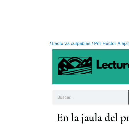
Ir
al
contenido
/
Lecturas culpables
/ Por
Héctor Aleja
B
u
s
En la jaula del p
c
a
r