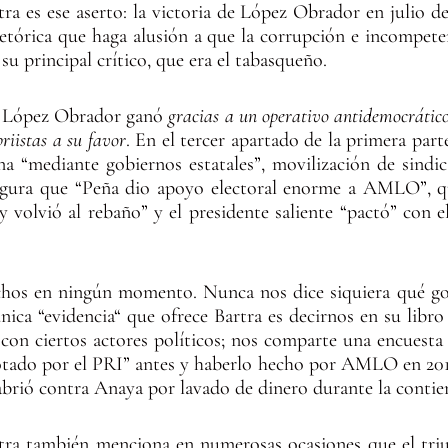
tra es ese aserto: la victoria de López Obrador en julio d
tórica que haga alusión a que la corrupción e incompete
su principal crítico, que era el tabasqueño.
ue López Obrador ganó
gracias a un operativo antidemocrático
priistas a su favor
. En el tercer apartado de la primera parte
 “mediante gobiernos estatales”, movilización de sindi
egura que “Peña dio apoyo electoral enorme a AMLO”, qu
y volvió al rebaño” y el presidente saliente “pactó” con e
ichos en ningún momento. Nunca nos dice siquiera qué gob
nica “evidencia“ que ofrece Bartra es decirnos en su libro
con ciertos actores políticos; nos comparte una encuesta
votado por el PRI” antes y haberlo hecho por AMLO en 2018
brió contra Anaya por lavado de dinero durante la contien
rtra también menciona en numerosas ocasiones que el tr