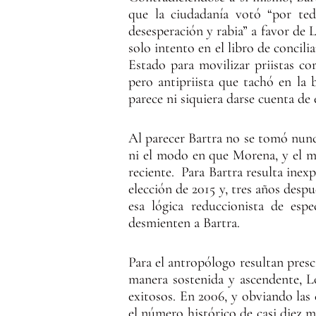
que la ciudadanía votó “por ted
desesperación y rabia” a favor de 
solo intento en el libro de concil
Estado para movilizar priistas cor
pero antipriista que tachó en la
parece ni siquiera darse cuenta de 
Al parecer Bartra no se tomó nunc
ni el modo en que Morena, y el mo
reciente. Para Bartra resulta ine
elección de 2015 y, tres años desp
esa lógica reduccionista de espe
desmienten a Bartra.
Para el antropólogo resultan presc
manera sostenida y ascendente, L
exitosos. En 2006, y obviando las
el número histórico de casi diez 