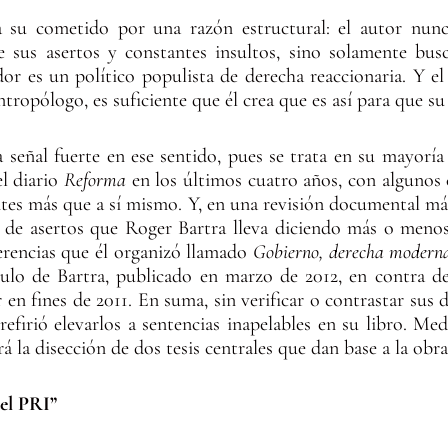
a su cometido por una razón estructural: el autor nunc
de sus asertos y constantes insultos, sino solamente bus
or es un político populista de derecha reaccionaria. Y 
antropólogo, es suficiente que él crea que es así para que su
a señal fuerte en ese sentido, pues se trata en su mayorí
l diario
Reforma
en los últimos cuatro años, con algunos
entes más que a sí mismo. Y, en una revisión documental m
ón de asertos que Roger Bartra lleva diciendo más o meno
erencias que él organizó llamado
Gobierno, derecha modern
o de Bartra, publicado en marzo de 2012, en contra de
n fines de 2011. En suma, sin verificar o contrastar sus d
refirió elevarlos a sentencias inapelables en su libro. Med
á la disección de dos tesis centrales que dan base a la obra
el PRI”