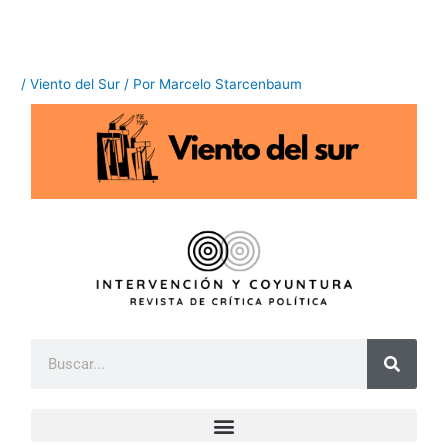
Ir
al
contenido
/
Viento del Sur
/ Por
Marcelo Starcenbaum
B
u
s
c
a