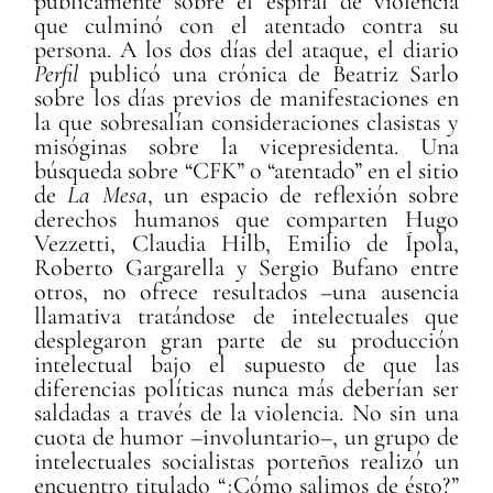
públicamente sobre el espiral de violencia
que culminó con el atentado contra su
persona. A los dos días del ataque, el diario
Perfil
publicó una crónica de Beatriz Sarlo
sobre los días previos de manifestaciones en
la que sobresalían consideraciones clasistas y
misóginas sobre la vicepresidenta. Una
búsqueda sobre “CFK” o “atentado” en el sitio
de
La Mesa
, un espacio de reflexión sobre
derechos humanos que comparten Hugo
Vezzetti, Claudia Hilb, Emilio de Ípola,
Roberto Gargarella y Sergio Bufano entre
otros, no ofrece resultados –una ausencia
llamativa tratándose de intelectuales que
desplegaron gran parte de su producción
intelectual bajo el supuesto de que las
diferencias políticas nunca más deberían ser
saldadas a través de la violencia. No sin una
cuota de humor –involuntario–, un grupo de
intelectuales socialistas porteños realizó un
encuentro titulado “¿Cómo salimos de ésto?”