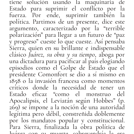
tiene solución usando la maquinaria de
Estado para suprimir el conflicto por la
fuerza. Por ende, suprimir también la
política. Partimos de un presente, dice este
argumento, caracterizado por la “terrible
polarización” para llegar a un futuro de “paz
y progreso” cueste lo que cueste. Así pensaba
Sierra, quien en su brillante e indispensable
clásico
Juárez,
su obra y su tiempo
, aboga por
una dictadura para pacificar al país elogiando
episodios como el Golpe de Estado que el
presidente Comonfort se dio a sí mismo en
1858 o la invasión francesa como momentos
críticos donde la necesidad de tener un
Estado eficaz “como el monstruo del
Apocalipsis, el Leviatán según Hobbes” (p.
269) se impone a la noción de una autoridad
legítima pero débil, constreñida doblemente
por los mandatos popular y constitucional.
Para Sierra, finalizada la obra política de
Juárez con su muerte, sobrevendría la era