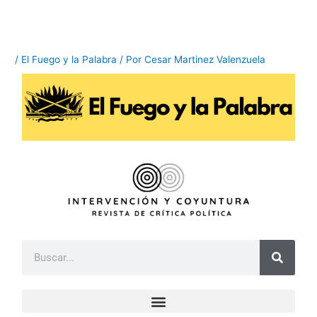
Ir
al
contenido
/
El Fuego y la Palabra
/ Por
Cesar Martinez Valenzuela
B
u
s
c
a