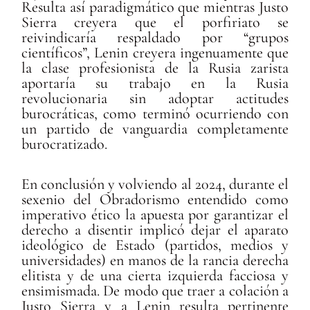
Resulta así paradigmático que mientras Justo
Sierra creyera que el porfiriato se
reivindicaría respaldado por “grupos
científicos”, Lenin creyera ingenuamente que
la clase profesionista de la Rusia zarista
aportaría su trabajo en la Rusia
revolucionaria sin adoptar actitudes
burocráticas, como terminó ocurriendo con
un partido de vanguardia completamente
burocratizado.
En conclusión y volviendo al 2024, durante el
sexenio del Obradorismo entendido como
imperativo ético la apuesta por garantizar el
derecho a disentir implicó dejar el aparato
ideológico de Estado (partidos, medios y
universidades) en manos de la rancia derecha
elitista y de una cierta izquierda facciosa y
ensimismada. De modo que traer a colación a
Justo Sierra y a Lenin resulta pertinente