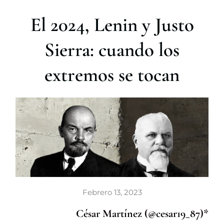
r
El 2024, Lenin y Justo
Sierra: cuando los
extremos se tocan
Febrero 13, 2023
César Martínez (@cesar19_87)*