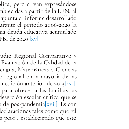
lica, pero si van expresándose
tablecidas a partir de la LEN, al
 apunta el informe desarrollado
urante el período 2006-2020 la
 una deuda educativa acumulado
PBI de 2020.
[xv]
studio Regional Comparativo y
Evaluación de la Calidad de la
ngua, Matemáticas y Ciencias
o regional en la mayoría de las
a medición anterior de 2013
[xvi]
.
ara ofrecer a las familias las
eserción escolar crítica que se
to de pos-pandemia
[xvii]
. Es con
declaraciones tales como que “el
 peor”, estableciendo que esto