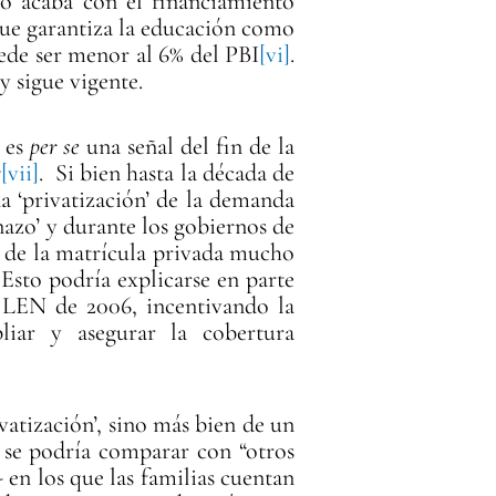
o acaba con el financiamiento
que garantiza la educación como
ede ser menor al 6% del PBI
[vi]
.
y sigue vigente.
o es
per se
una señal del fin de la
7
[vii]
. Si bien hasta la década de
a ‘privatización’ de la demanda
inazo’ y durante los gobiernos de
o de la matrícula privada mucho
 Esto podría explicarse en parte
la LEN de 2006, incentivando la
liar y asegurar la cobertura
vatización’, sino más bien de un
e se podría comparar con “otros
en los que las familias cuentan