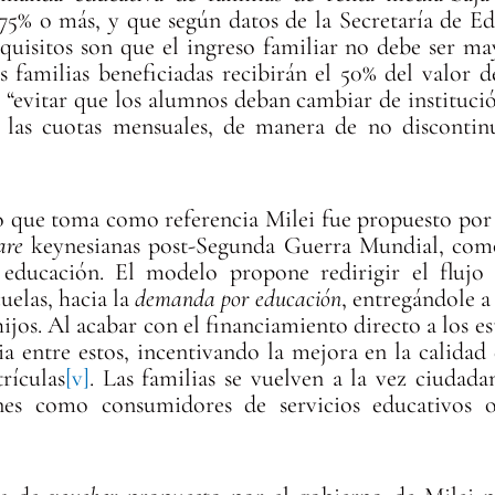
 75% o más, y que según datos de la Secretaría de Ed
equisitos son que el ingreso familiar no debe ser may
s familias beneficiadas recibirán el 50% del valor d
to) “evitar que los alumnos deban cambiar de instituc
 las cuotas mensuales, de manera de no discontin
 que toma como referencia Milei fue propuesto por 
fare
keynesianas post-Segunda Guerra Mundial, com
 educación. El modelo propone redirigir el flujo 
uelas, hacia la
demanda por educación
, entregándole a 
ijos. Al acabar con el financiamiento directo a los e
a entre estos, incentivando la mejora en la calidad
rículas
[v]
. Las familias se vuelven a la vez ciudad
nes como consumidores de servicios educativos or