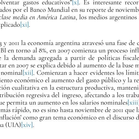
lventar gastos educativos”
[x]
. Es interesante reco
gados por el Banco Mundial en su reporte de noviemb
 clase media en América Latina
, los medios argentinos
uplicado
[xi]
.
3 y 2011 la economía argentina atravesó una fase de 
PBI en torno al 8%, en 2007 comienza un proceso inf
la demanda agregada a partir de políticas fiscale
tar en 2007 se explica debido al aumento de la base m
o nominal
[xii]
. Comienzan a hacer evidentes los límit
ento económico el aumento del gasto público y la red
ión cualitativa en la estructura productiva, mantenie
ribución regresiva del ingreso, afectando a los traba
ue permita un aumento en los salarios nominales
[xiii
 más rápido, no es sino hasta noviembre de 2011 que l
nflación’ como gran tema económico en el discurso de
na (UIA)
[xiv]
.