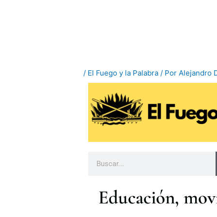
Ir
al
contenido
/
El Fuego y la Palabra
/ Por
Alejandro 
B
u
s
Educación, movi
c
a
r