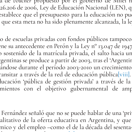
ma de
voucher
propuesto por el gobierno de Milei n
y 26.206 de 2006, Ley de Educación Nacional (LEN), 
establece que el presupuesto para la educación no pu
 que esta meta no ha sido plenamente alcanzada, la le
to de escuelas privadas con fondos públicos tampoc
ene su antecedente en Perón y la Ley n° 13.047 de 194
 sostenido de la matrícula privada, el salto hacia un
gentinas se produce a partir de 2003, tras el ‘Argent
rándose durante el período 2003-2010 un crecimient
ansitar a través de la red de educación pública
[viii]
.
ducación ‘pública de gestión privada’ a través de 
imientos con el objetivo gubernamental de amp
 Fernández señaló que no se puede hablar de una ‘pri
cualitativo de la oferta educativa en Argentina, y qu
ico y del empleo –como el de la década del sesenta- 