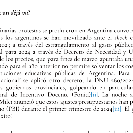
z un
déjà vu
?
dinarias protestas se produjeron en Argentina convoc
es los argentinos se han movilizado ante el
shock
e
023 a través del estrangulamiento al gasto público
al para 2024 a través de Decreto de Necesidad y 
de los precios, que para fines de marzo apuntaba una
tado para el año anterior no permite solventar los c
ituciones educativas públicas de Argentina. Para 
acional
’
se aplicó otro decreto, la DNU 280/2024
os gobiernos provinciales, golpeando en particula
nal de Incentivo Docente (Fonid)
[ii]
.
La noche ant
Milei anunció que estos ajustes presupuestarios han p
o (PBI) durante el primer trimestre de 2024
[iii]
. El
xito’.