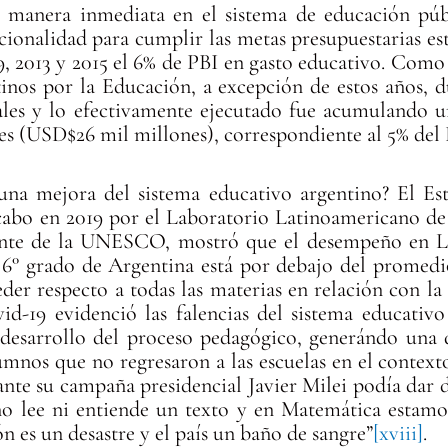
de manera inmediata en el sistema de educación púb
ucionalidad para cumplir las metas presupuestarias es
09, 2013 y 2015 el 6% de PBI en gasto educativo. Como
inos por la Educación, a excepción de estos años, d
uales y lo efectivamente ejecutado fue acumulando
es (USD$26 mil millones), correspondiente al 5% del 
una mejora del sistema educativo argentino? El E
cabo en 2019 por el Laboratorio Latinoamericano de 
nte de la UNESCO, mostró que el desempeño en Le
y 6° grado de Argentina está por debajo del promedi
eder respecto a todas las materias en relación con l
-19 evidenció las falencias del sistema educativo p
 desarrollo del proceso pedagógico, generándo una d
umnos que no regresaron a las escuelas en el contex
ante su campaña presidencial Javier Milei podía dar 
no lee ni entiende un texto y en Matemática estamos
n es un desastre y el país un baño de sangre”
[xviii]
.