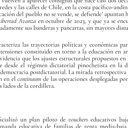
 vuelven a aparecer consignas que hace casi dos déc
s redes y las calles de Chile, en la costa pacífico-a
cación del pueblo no se vende, se defiende’ apuntan 
Libertad Avanza
en octubre de 2023, y que ya se enc
adamente sus banderas y pancartas, sin mayores distu
racteriza las trayectorias políticas y económicas pa
tensiones constituido en torno a la educación en am
videncia que los ajustes estructurales propuestos en
e desde el régimen dictatorial pinochetista en la 
 democracia postdictatorial. La mirada retrospectiva 
n en el
continuum
de las operaciones desplegadas po
 lados de la cordillera.
icializó un plan piloto de
vouchers
educativos bajo
manda educativa de familias de renta media-baja c