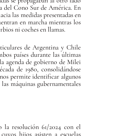
adas se propagaban al otro lado
ndina del Cono Sur de América. En
hacia las medidas presentadas en
uentran en marcha mientras los
rbios ni coches en llamas.
rticulares de Argentina y Chile
bos países durante las últimas
 la agenda de gobierno de Milei
década de 1980, consolidándose
nos permite identificar algunos
r las máquinas gubernamentales
 la resolución 61/2024 con el
uyos hijos asisten a escuelas