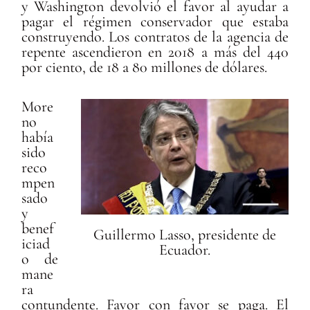
y Washington devolvió el favor al ayudar a
pagar el régimen conservador que estaba
construyendo. Los contratos de la agencia de
repente ascendieron en 2018 a más del 440
por ciento, de 18 a 80 millones de dólares.
More
no
había
sido
reco
mpen
sado
y
benef
Guillermo Lasso, presidente de
iciad
Ecuador.
o de
mane
ra
contundente. Favor con favor se paga. El