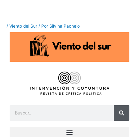
Ir
al
contenido
/
Viento del Sur
/ Por
Silvina Pachelo
B
u
s
c
a