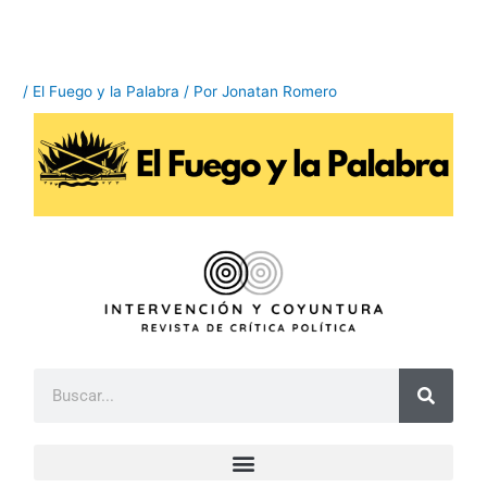
Ir
al
contenido
/
El Fuego y la Palabra
/ Por
Jonatan Romero
B
u
s
c
a