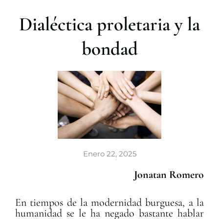
r
Dialéctica proletaria y la
bondad
Enero 22, 2025
Jonatan Romero
En tiempos de la modernidad burguesa, a la
humanidad se le ha negado bastante hablar