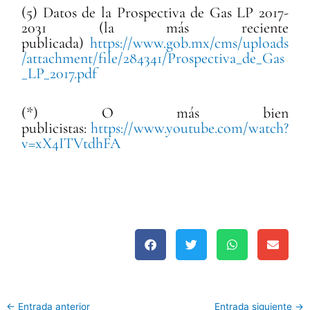
(5) Datos de la Prospectiva de Gas LP 2017-
2031 (la más reciente
publicada)
https://www.gob.mx/cms/uploads
/attachment/file/284341/Prospectiva_de_Gas
_LP_2017.pdf
(*) O más bien
publicistas:
https://www.youtube.com/watch?
v=xX4ITVtdhFA
←
Entrada anterior
Entrada siguiente
→