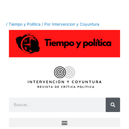
Ir
al
contenido
/
Tiempo y Política
/ Por
Intervencion y Coyuntura
B
u
s
c
a