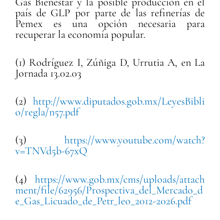
Gas Bienestar y la posible producción en el
país de GLP por parte de las refinerías de
Pemex es una opción necesaria para
recuperar la economía popular.
(1) Rodríguez I, Zúñiga D, Urrutia A, en La
Jornada 13.02.03
(2)
http://www.diputados.gob.mx/LeyesBibli
o/regla/n57.pdf
(3)
https://www.youtube.com/watch?
v=TNVd5b-67xQ
(4)
https://www.gob.mx/cms/uploads/attach
ment/file/62956/Prospectiva_del_Mercado_d
e_Gas_Licuado_de_Petr_leo_2012-2026.pdf