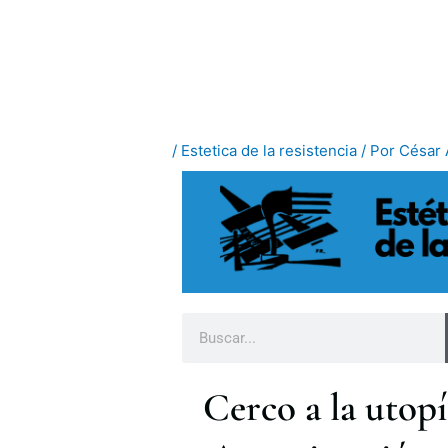
Ir
al
contenido
/
Estetica de la resistencia
/ Por
César 
B
u
s
Cerco a la utopí
c
a
r