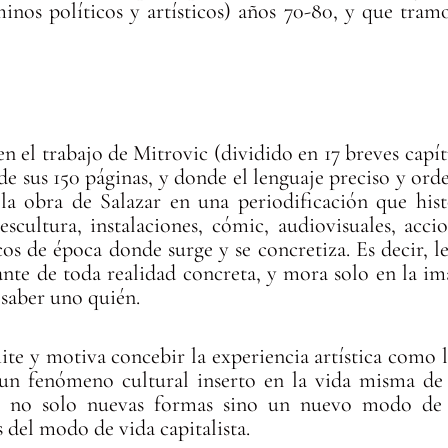
minos políticos y artísticos) años 70-80, y que tram
 en el trabajo de Mitrovic (dividido en 17 breves capí
 de sus 150 páginas, y donde el lenguaje preciso y or
e la obra de Salazar en una periodificación que his
escultura, instalaciones, cómic, audiovisuales, accio
os de época donde surge y se concretiza. Es decir, lej
ante de toda realidad concreta, y mora solo en la im
 saber uno quién.
ite y motiva concebir la experiencia artística como 
 un fenómeno cultural inserto en la vida misma de 
o no solo nuevas formas sino un nuevo modo de v
s del modo de vida capitalista.