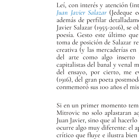
Leí, con interés y atención (in
Juan Javier Salazar
(Jedeque e
además de perfilar detalladame
Javier Salazar (1955-2016), se 
poesía. Gesto este último qu
toma de posición de Salazar re
creativa (y las mercaderías en 
del arte como algo inserto e
capitalistas del banal y venal m
del ensayo, por cierto, me 
(1916), del gran poeta postmo
conmemoró sus 100 años el mism
Si en un primer momento temí 
Mitrovic no solo aplastaran aq
Juan Javier, sino que al hacerl
ocurre algo muy diferente: el a
crítico que fluye e ilustra bien