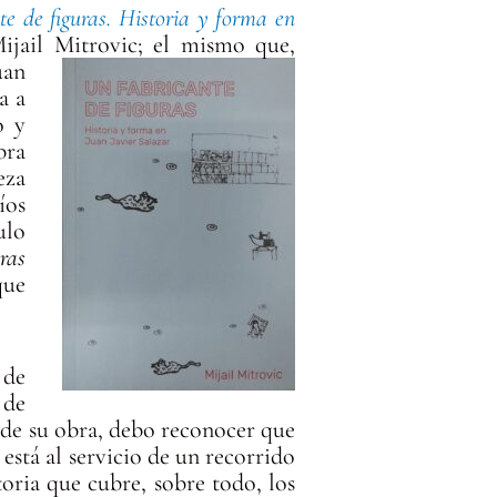
te de figuras. Historia y forma en
ijail Mitrovic
; el mismo que,
uan
a a
o y
bra
eza
íos
ulo
ras
que
 de
 de
n de su obra, debo reconocer que
está al servicio de un recorrido
ctoria que cubre, sobre todo, los