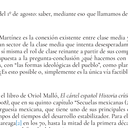
 del 1º de agosto: saber, mediante eso que llamamos d
Martínez es la conexión existente entre clase media
n sector de la clase media que intenta desesperada
 sí misma el rol de clase reinante a partir de sus c
espuesta a la pregunta-conclusión ¿qué hacemos con 
a, con “las formas ideológicas del pueblo”, como plan
 ¿Es esto posible o, simplemente es la única vía facti
 el libro de Oriol Malló,
El cártel español Historia crí
008)
, que en su quinto capítulo “Secuelas mexicanas (2)
urguesía mexicana, que tiene uno de sus principales
empos del tiempos del desarrollo estabilizador. Para
Careaga
[2]
en los 70, hasta la mitad de la primera déc