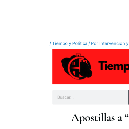
Ir
al
contenido
/
Tiempo y Política
/ Por
Intervencion 
B
u
s
Apostillas a 
c
a
r