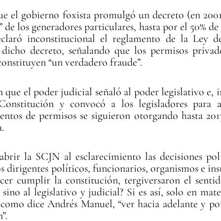
que el gobierno foxista promulgó un decreto (en 2001
” de los generadores particulares, hasta por el 50% de
claró inconstitucional el reglamento de la Ley d
 dicho decreto, señalando que los permisos priva
onstituyen “un verdadero fraude”.
ue el poder judicial señaló al poder legislativo e, 
Constitución y convocó a los legisladores para 
ientos de permisos se siguieron otorgando hasta 20
.
 abrir la SCJN al esclarecimiento las decisiones pol
los dirigentes políticos, funcionarios, organismos e in
r cumplir la constitución, tergiversaron el sentido
sino al legislativo y judicial? Si es así, solo en mat
o, como dice Andrés Manuel, “ver hacia adelante y po
”.