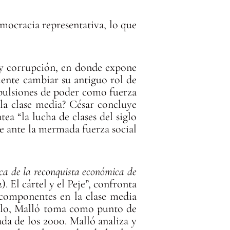
emocracia representativa, lo que
 y corrupción, en donde expone
mente cambiar su antiguo rol de
ompulsiones de poder como fuerza
la clase media? César concluye
tea “la lucha de clases del siglo
ble ante la mermada fuerza social
tica de la reconquista económica de
. El cártel y el Peje”, confronta
 componentes en la clase media
 ello, Malló toma como punto de
ada de los 2000. Malló analiza y