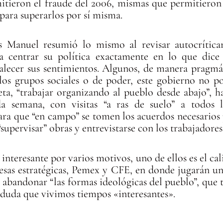
tieron el fraude del 2006, mismas que permitieron 
 para superarlos por sí misma.
és Manuel resumió lo mismo al revisar autocrític
a centrar su política exactamente en lo que dic
alecer sus sentimientos. Algunos, de manera pragmát
los grupos sociales o de poder, este gobierno no po
ta, “trabajar organizando al pueblo desde abajo”, h
da semana, con visitas “a ras de suelo” a todos l
a que “en campo” se tomen los acuerdos necesarios p
“supervisar” obras y entrevistarse con los trabajadores
 interesante por varios motivos, uno de ellos es el cali
resas estratégicas, Pemex y CFE, en donde jugarán u
in abandonar “las formas ideológicas del pueblo”, que
e duda que vivimos tiempos «interesantes».