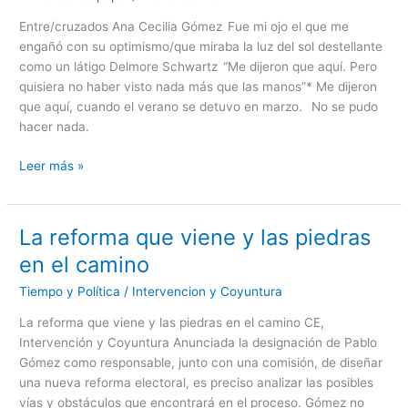
Entre/cruzados Ana Cecilia Gómez Fue mi ojo el que me
engañó con su optimismo/que miraba la luz del sol destellante
como un látigo Delmore Schwartz “Me dijeron que aquí. Pero
quisiera no haber visto nada más que las manos”* Me dijeron
que aquí, cuando el verano se detuvo en marzo. No se pudo
hacer nada.
Leer más »
La reforma que viene y las piedras
La
reforma
en el camino
que
Tiempo y Política
/
Intervencion y Coyuntura
viene
y
La reforma que viene y las piedras en el camino CE,
las
Intervención y Coyuntura Anunciada la designación de Pablo
piedras
Gómez como responsable, junto con una comisión, de diseñar
en
una nueva reforma electoral, es preciso analizar las posibles
el
vías y obstáculos que encontrará en el proceso. Gómez no