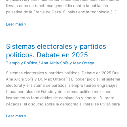
una
lleva a cabo un tenebroso genocidio contra la población
larga
palestina de la Franja de Gaza. El país tiene la tecnología […]
trayectoria
de
Leer más »
desaciertos
vergonzosos
Sistemas electorales y partidos
Sistemas
electorales
politicos. Debate en 2025
y
Tiempo y Política
/
Ana Alicia Solís y Max Ortega
partidos
politicos.
Sistemas electorales y partidos politicos. Debate en 2025 Dra.
Debate
Ana Alicia Solís y Dr. Max Ortega[1] El poder judicial, el sistema
en
electoral y el sistema de partidos, siempre fueron engranajes
2025
fundamentales del Estado y del sistema político mexicano;
instrumentos formidables de dominación y control. Durante
décadas, el discurso sobre la democracia liberal se utilizó para
Leer más »