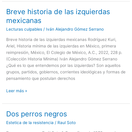
Breve historia de las izquierdas
Breve
historia
mexicanas
de
Lecturas culpables
/
Iván Alejandro Gómez Serrano
las
izquierdas
Breve historia de las izquierdas mexicanas Rodríguez Kuri,
mexicanas
Ariel, Historia mínima de las izquierdas en México, primera
reimpresión, México, El Colegio de México, A.C., 2022, 228 p.
(Colección Historia Mínima) Iván Alejandro Gómez Serrano
¿Qué es lo que entendemos por las izquierdas? Son aquellos
grupos, partidos, gobiernos, corrientes ideológicas y formas de
pensamiento que postulan derechos
Leer más »
Dos perros negros
Dos
perros
Estetica de la resistencia
/
Raul Soto
negros