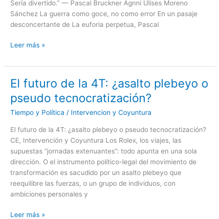
algunos
Sería divertido.” — Pascal Bruckner Agnni Ulises Moreno
jóvenes
Sánchez La guerra como goce, no como error En un pasaje
encuentran
desconcertante de La euforia perpetua, Pascal
sentido
en
Leer más »
la
violencia
El futuro de la 4T: ¿asalto plebeyo o
El
futuro
pseudo tecnocratización?
de
Tiempo y Política
/
Intervencion y Coyuntura
la
4T:
El futuro de la 4T: ¿asalto plebeyo o pseudo tecnocratización?
¿asalto
CE, Intervención y Coyuntura Los Rolex, los viajes, las
plebeyo
supuestas “jornadas extenuantes”: todo apunta en una sola
o
dirección. O el instrumento político-legal del movimiento de
pseudo
transformación es sacudido por un asalto plebeyo que
tecnocratización?
reequilibre las fuerzas, o un grupo de individuos, con
ambiciones personales y
Leer más »