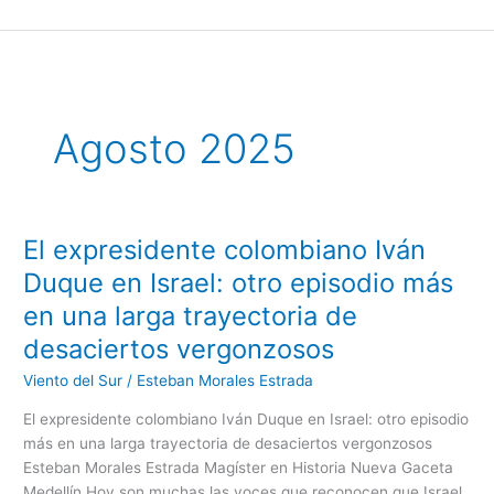
Ir
al
contenido
Agosto 2025
El expresidente colombiano Iván
El
expresidente
Duque en Israel: otro episodio más
colombiano
en una larga trayectoria de
Iván
Duque
desaciertos vergonzosos
en
Viento del Sur
/
Esteban Morales Estrada
Israel:
otro
El expresidente colombiano Iván Duque en Israel: otro episodio
episodio
más en una larga trayectoria de desaciertos vergonzosos
más
Esteban Morales Estrada Magíster en Historia Nueva Gaceta
en
Medellín Hoy son muchas las voces que reconocen que Israel