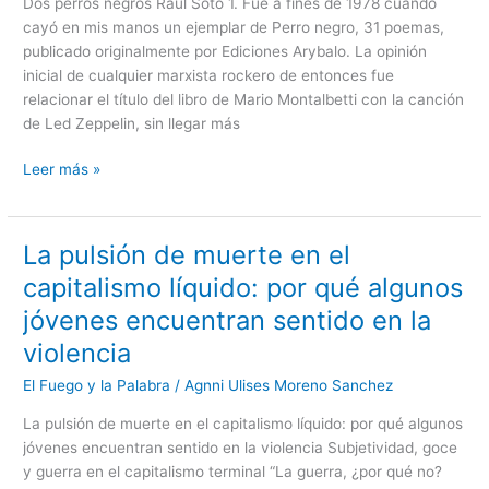
Dos perros negros Raúl Soto 1. Fue a fines de 1978 cuando
cayó en mis manos un ejemplar de Perro negro, 31 poemas,
publicado originalmente por Ediciones Arybalo. La opinión
inicial de cualquier marxista rockero de entonces fue
relacionar el título del libro de Mario Montalbetti con la canción
de Led Zeppelin, sin llegar más
Leer más »
La pulsión de muerte en el
La
pulsión
capitalismo líquido: por qué algunos
de
jóvenes encuentran sentido en la
muerte
en
violencia
el
El Fuego y la Palabra
/
Agnni Ulises Moreno Sanchez
capitalismo
líquido:
La pulsión de muerte en el capitalismo líquido: por qué algunos
por
jóvenes encuentran sentido en la violencia Subjetividad, goce
qué
y guerra en el capitalismo terminal “La guerra, ¿por qué no?