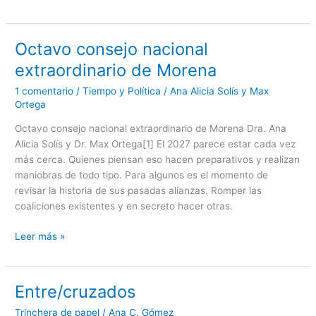
Octavo consejo nacional
Octavo
consejo
extraordinario de Morena
nacional
1 comentario
/
Tiempo y Política
/
Ana Alicia Solís y Max
extraordinario
Ortega
de
Morena
Octavo consejo nacional extraordinario de Morena Dra. Ana
Alicia Solís y Dr. Max Ortega[1] El 2027 parece estar cada vez
más cerca. Quienes piensan eso hacen preparativos y realizan
maniobras de todo tipo. Para algunos es el momento de
revisar la historia de sus pasadas alianzas. Romper las
coaliciones existentes y en secreto hacer otras.
Leer más »
Entre/cruzados
Entre/cruzados
Trinchera de papel
/
Ana C. Gómez