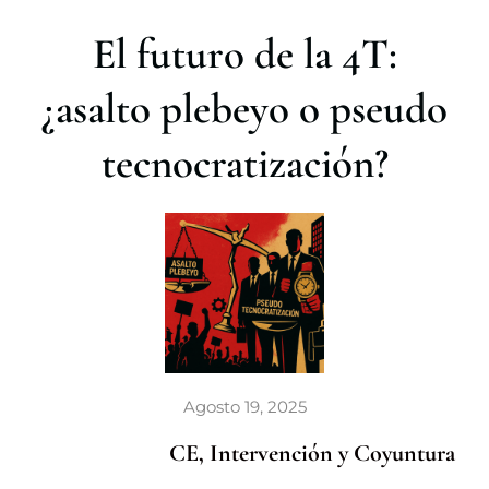
r
El futuro de la 4T:
¿asalto plebeyo o pseudo
tecnocratización?
Agosto 19, 2025
CE, Intervención y Coyuntura