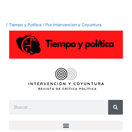
Ir
al
contenido
/
Tiempo y Política
/ Por
Intervencion y Coyuntura
B
u
s
c
a