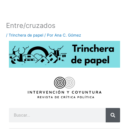
Ir
al
contenido
Entre/cruzados
/
Trinchera de papel
/ Por
Ana C. Gómez
B
u
s