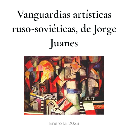
r
Vanguardias artísticas
ruso-soviéticas, de Jorge
Juanes
Enero 13, 2023