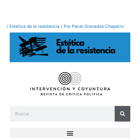
Ir
al
contenido
/
Estetica de la resistencia
/ Por
Pavel Granados Chaparro
B
u
s
c
a