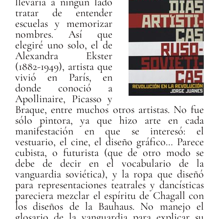
llevaría a ningún lado
tratar de entender
escuelas y memorizar
nombres. Así que
elegiré uno solo, el de
Alexandra Ekster
(1882-1949), artista que
vivió en París, en
donde conoció a
Apollinaire, Picasso y
Braque, entre muchos otros artistas. No fue
sólo pintora, ya que hizo arte en cada
manifestación en que se interesó: el
vestuario, el cine, el diseño gráfico… Parece
cubista, o futurista (que de otro modo se
debe de decir en el vocabulario de la
vanguardia soviética), y la ropa que diseñó
para representaciones teatrales y dancísticas
pareciera mezclar el espíritu de Chagall con
los diseños de la Bauhaus. No manejo el
glosario de la vanguardia para explicar su