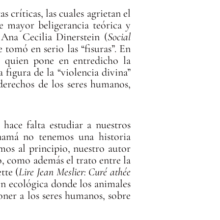
 críticas, las cuales agrietan el
e mayor beligerancia teórica y
Ana Cecilia Dinerstein (
Social
 tomó en serio las “fisuras”. En
, quien pone en entredicho la
figura de la “violencia divina”
derechos de los seres humanos,
 hace falta estudiar a nuestros
anamá no tenemos una historia
mos al principio, nuestro autor
ro, como además el trato entre la
tte (
Lire Jean Meslier: Curé athée
tión ecológica donde los animales
ner a los seres humanos, sobre