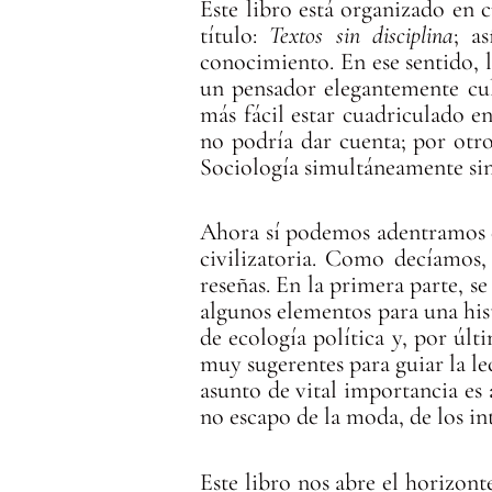
Este libro está organizado en c
título:
Textos sin disciplina
; a
conocimiento. En ese sentido, 
un pensador elegantemente cult
más fácil estar cuadriculado e
no podría dar cuenta; por otro
Sociología simultáneamente sin 
Ahora sí podemos adentramos en 
civilizatoria. Como decíamos, 
reseñas. En la primera parte, se
algunos elementos para una hist
de ecología política y, por últ
muy sugerentes para guiar la l
asunto de vital importancia es
no escapo de la moda, de los in
Este libro nos abre el horizon