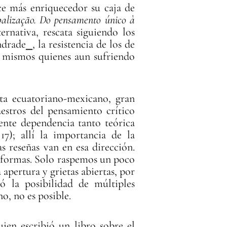
ce más enriquecedor su caja de
balização. Do pensamento único à
ernativa, rescata siguiendo los
rade⎯, la resistencia de los de
os mismos quienes aun sufriendo
ta ecuatoriano-mexicano, gran
estros del pensamiento crítico
gente dependencia tanto teórica
7); allí la importancia de la
s reseñas van en esa dirección.
s formas. Solo raspemos un poco
 apertura y grietas abiertas, por
eó la posibilidad de múltiples
o, no es posible.
uien escribió un libro sobre el