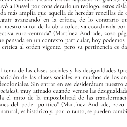
ó a Dussel por considerarlo un teólogo; estos disl
a más amplia que aquella de heredar rencillas de ot
guir avanzando en la crítica, de lo contrario q
nuestro autor de la obra colectiva coordinada por 
ectiva euro-centrada” (Martínez Andrade, 2020 pág
 fue pensada en un contexto particular, hoy podemos 
crítica al orden vigente, pero su pertinencia es da
 tema de las clases sociales y las desigualdades (pre
arición de las clases sociales en muchos de los an
 decoloniales. Sin entrar en ese desiderátum nuestro
ociales
), muy atinado cuando vemos las desigualdade
vela el mito de la imposibilitad de las transformac
iones del poder político” (Martínez Andrade, 2020 
atural, es histórico y, por lo tanto, se pueden cambia