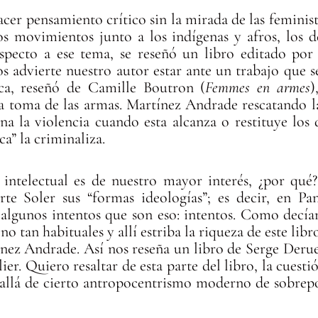
r pensamiento crítico sin la mirada de las feministas
os movimientos junto a los indígenas y afros, los d
pecto a ese tema, se reseñó un libro editado por 
os advierte nuestro autor estar ante un trabajo que se
ica, reseñó de Camille Boutron (
Femmes en armes
)
la toma de las armas. Martínez Andrade rescatando la 
a la violencia cuando esta alcanza o restituye los 
ca” la criminaliza.
intelectual es de nuestro mayor interés, ¿por qué?
rte Soler sus “formas ideologías”; es decir, en P
y algunos intentos que son eso: intentos. Como decía
no tan habituales y allí estriba la riqueza de este lib
ínez Andrade. Así nos reseña un libro de Serge Derue
lier. Quiero resaltar de esta parte del libro, la cues
allá de cierto antropocentrismo moderno de sobrepo