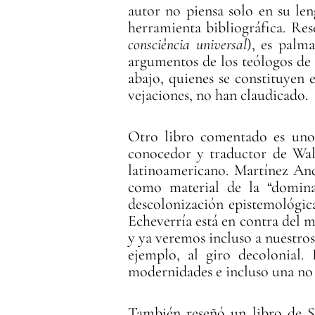
autor no piensa solo en su le
herramienta bibliográfica. Re
consciência universal
), es palma
argumentos de los teólogos de 
abajo, quienes se constituyen 
vejaciones, no han claudicado.
Otro libro comentado es uno 
conocedor y traductor de Walt
latinoamericano. Martínez Andr
como material de la “dominac
descolonización epistemológica
Echeverría está en contra del 
y ya veremos incluso a nuestros 
ejemplo, al giro decolonial. 
modernidades e incluso una no c
También reseñó un libro de S