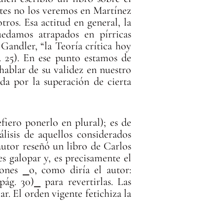
ates no los veremos en Martínez
ros. Esa actitud en general, la
uedamos atrapados en pírricas
Gandler, “la Teoría crítica hoy
. 25). En ese punto estamos de
hablar de su validez en nuestro
da por la superación de cierta
fiero ponerlo en plural); es de
álisis de aquellos considerados
 autor reseñó un libro de Carlos
s galopar y, es precisamente el
iones ⎯o, como diría el autor:
pág. 30)⎯ para revertirlas. Las
r. El orden vigente fetichiza la