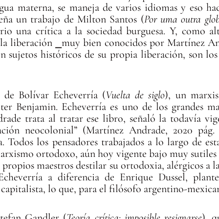
ngua materna, se maneja de varios idiomas y eso ha
seña un trabajo de Milton Santos (
Por uma outra glo
rio una crítica a la sociedad burguesa. Y, como alt
la liberación ⎯muy bien conocidos por Martínez And
en sujetos históricos de su propia liberación, son l
de Bolívar Echeverría (
Vuelta de siglo
), un marxis
er Benjamin. Echeverría es uno de los grandes ma
ade trata al tratar ese libro, señaló la todavía vi
ión neocolonial” (Martínez Andrade, 2020 pág. 1
. Todos los pensadores trabajados a lo largo de esta
marxismo ortodoxo, aún hoy vigente bajo muy sutile
propios maestros destilar su ortodoxia, alérgicos a la
Echeverría a diferencia de Enrique Dussel, plant
apitalista, lo que, para el filósofo argentino-mexican
tefan Gandler (
Teoría crítica: imposible resignarse
), q