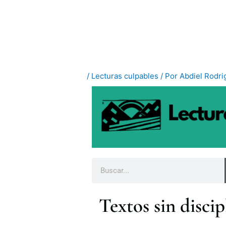
Ir
al
contenido
/
Lecturas culpables
/ Por
Abdiel Rodr
B
u
s
Textos sin discip
c
a
r