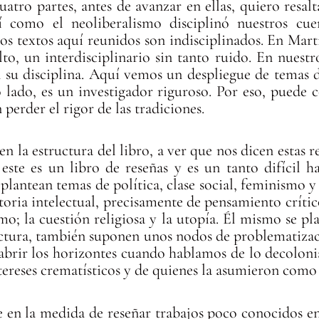
uatro partes, antes de avanzar en ellas, quiero resa
sí como el neoliberalismo disciplinó nuestros cu
los textos aquí reunidos son indisciplinados. En M
o, un interdisciplinario sin tanto ruido. En nuestr
n su disciplina. Aquí vemos un despliegue de temas de
 lado, es un investigador riguroso. Por eso, puede co
perder el rigor de las tradiciones.
la estructura del libro, a ver que nos dicen estas re
este es un libro de reseñas y es un tanto difícil 
 plantean temas de política, clase social, feminismo y
oria intelectual, precisamente de pensamiento crítico
imo; la cuestión religiosa y la utopía. Él mismo se 
ectura, también suponen unos nodos de problematizaci
 abrir los horizontes cuando hablamos de lo decolonia
tereses crematísticos y de quienes la asumieron como
te en la medida de reseñar trabajos poco conocidos