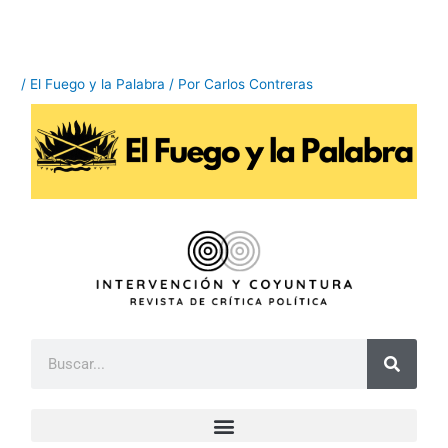
Ir
al
contenido
/
El Fuego y la Palabra
/ Por
Carlos Contreras
B
u
s
c
a