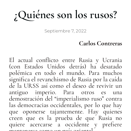
r
¿Quiénes son los rusos?
Septiembre 7, 2022
Carlos Contreras
El actual conflicto entre Rusia y Ucrania
(con Estados Unidos detrás) ha desatado
polémica en todo el mundo. Para muchos
significa el revanchismo de Rusia por la caída
de la URSS así como el deseo de revivir un
antiguo imperio. Para otros es una
demostración del “imperialismo ruso” contra
las democracias occidentales, por lo que hay
que oponerse tajantemente. Hay quienes
creen que es la prueba de que Rusia no
quiere acercarse a occidente y prefiere
mantenerse como un país oriental.