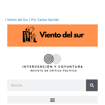
Ir
al
contenido
/
Viento del Sur
/ Por
Carlos Garrido
B
u
s
c
a