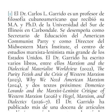
[1]
El Dr. Carlos L. Garrido es un profesor de
filosofía cubanoamericano que recibió su
M.A. y Ph.D. de la Universidad del Sur de
Illinois en Carbondale. Se desempeña como
Secretario de Educación del American
Communist Party y como Director del
Midwestern Marx Institute, el centro de
estudios marxista-leninista más grande de los
Estados Unidos. El Dr. Garrido ha escrito
varios libros, entre ellos
Marxism and the
Dialectical Materialist Worldview
(2022),
The
Purity Fetish and the Crisis of Western Marxism
(2023),
Why We Need American Marxism
(2024), y dos textos próximos:
Domenico
Losurdo and the Marxist-Leninist Critique of
Western Marxism
(2026) y
Hegel, Marxism, and
Dialectics
(2026–7). El Dr. Garrido ha
publicado más de una docena de artículos