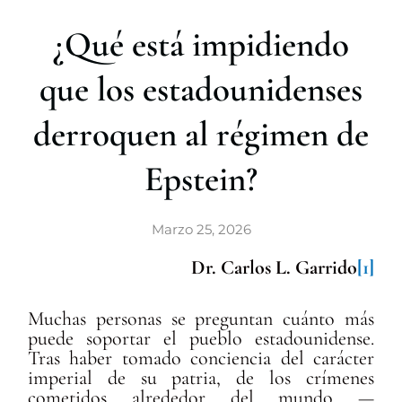
r
¿Qué está impidiendo
que los estadounidenses
derroquen al régimen de
Epstein?
Marzo 25, 2026
Dr. Carlos L. Garrido
[1]
Muchas personas se preguntan cuánto más
puede soportar el pueblo estadounidense.
Tras haber tomado conciencia del carácter
imperial de su patria, de los crímenes
cometidos alrededor del mundo —