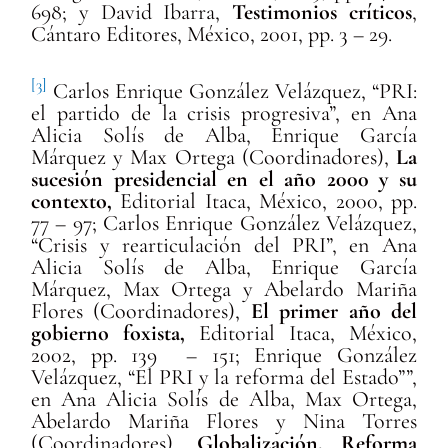
698; y David Ibarra,
Testimonios críticos
,
Cántaro Editores, México, 2001, pp. 3 – 29.
[3]
Carlos Enrique González Velázquez, “PRI:
el partido de la crisis progresiva”, en Ana
Alicia Solís de Alba, Enrique García
Márquez y Max Ortega (Coordinadores),
La
sucesión presidencial en el año 2000 y su
contexto,
Editorial Itaca, México, 2000, pp.
77 – 97; Carlos Enrique González Velázquez,
“Crisis y rearticulación del PRI”, en Ana
Alicia Solís de Alba, Enrique García
Márquez, Max Ortega y Abelardo Mariña
Flores (Coordinadores),
El primer año del
gobierno foxista,
Editorial Itaca, México,
2002, pp. 139 – 151; Enrique González
Velázquez, “El PRI y la reforma del Estado””,
en Ana Alicia Solís de Alba, Max Ortega,
Abelardo Mariña Flores y Nina Torres
(Coordinadores),
Globalización. Reforma