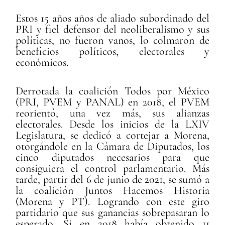
Estos 15 a
ños años de aliado subordinado del
PRI y fiel defensor del neoliberalismo y sus
políticas, no fueron vanos, lo colmaron de
beneficios políticos, electorales y
económicos.
Derrotada la coalici
ón Todos por México
(PRI, PVEM y PANAL) en 2018, el PVEM
reorientó, una vez más, sus alianzas
electorales. Desde los inicios de la LXIV
Legislatura, se dedicó a cortejar a Morena,
otorgándole en la Cámara de Diputados, los
cinco diputados necesarios para que
consiguiera el control parlamentario. Más
tarde, partir del 6 de junio de 2021, se sumó a
la
coalición Juntos Hacemos Historia
(Morena y PT). Logrando con este giro
partidario que sus ganancias
sobrepasaran lo
esperado. Si en 2018 había obtenido 11