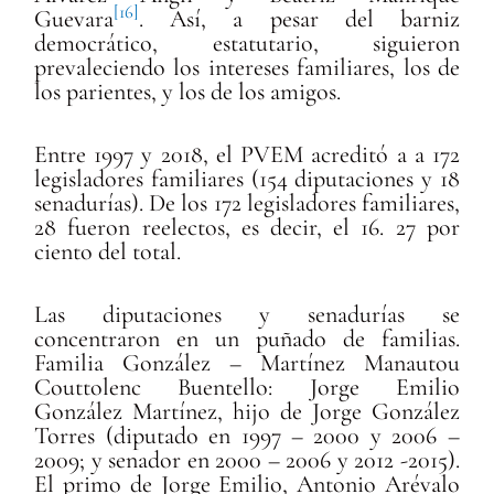
[16]
Guevara
. Así, a pesar del barniz
democrático, estatutario, siguieron
prevaleciendo los intereses familiares, los de
los parientes, y los de los amigos.
Entre 1997 y 2018, el PVEM acredit
ó a a 172
legisladores familiares (154 diputaciones y 18
senadurías). De los 172 legisladores familiares,
28 fueron reelectos, es decir, el 16. 27 por
ciento del total.
Las diputaciones y senadur
ías se
concentraron en un puñado de familias.
Familia González – Martínez Manautou
Couttolenc Buentello: Jorge Emilio
González Martínez, hijo de Jorge González
Torres (diputado en 1997 – 2000 y 2006 –
2009; y senador en 2000 – 2006 y 2012 -2015).
El primo de Jorge Emilio, Antonio Arévalo