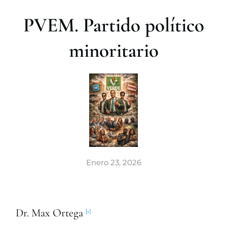
r
PVEM. Partido político
minoritario
Enero 23, 2026
Dr. Max Ortega
[1]