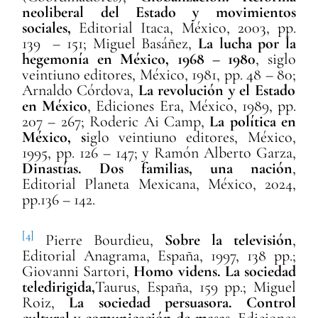
neoliberal del Estado y movimientos
sociales,
Editorial Itaca, México, 2003, pp.
139 – 151; Miguel Basáñez,
La lucha por la
hegemonía en México, 1968 – 1980
, siglo
veintiuno editores, México, 1981, pp. 48 – 80;
Arnaldo C
ó
rdova,
La revolución y el Estado
en M
é
xico
,
Ediciones Era, México, 1989, pp.
207 – 267; Roderic Ai Camp,
La política en
México, s
iglo veintiuno editores, México,
1995, pp. 126 – 147; y Ramón Alberto Garza,
Dinastías. Dos familias, una nación
,
Editorial Planeta Mexicana, México, 2024,
pp.136 – 142.
[4]
Pierre Bourdieu,
Sobre la televisión
,
Editorial Anagrama, España, 1997, 138 pp.;
Giovanni Sartori,
Homo videns. La sociedad
teledirigida,
Taurus
, España, 159 pp.; Miguel
Roiz,
La sociedad persuasora. Control
cultural y comunicación de masas
, Ediciones