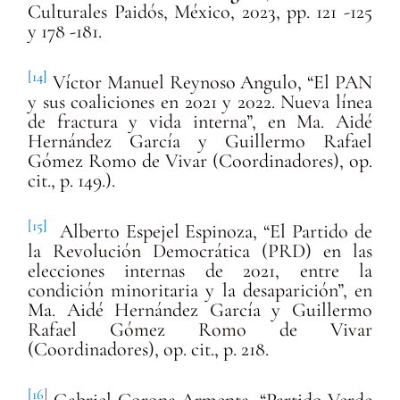
Culturales Paidós, México, 2023, pp. 121 -125
y 178 -181.
[14]
Víctor Manuel Reynoso Angulo, “El PAN
y sus coaliciones en 2021 y 2022. Nueva línea
de fractura y vida interna”, en
Ma. Aid
é
Hern
á
ndez Garc
í
a y Guillermo Rafael
Gó
mez Romo de Vivar (Coordinadores), op.
cit.
, p. 149.).
[15]
Alberto Espejel Espinoza, “El Partido de
la Revolución Democrática (PRD) en las
elecciones internas de 2021, entre la
condición minoritaria y la desaparición”, en
Ma.
Aid
é
Hern
á
ndez Garc
í
a y Guillermo
Rafael Gó
mez Romo de Vivar
(Coordinadores), op. cit.
, p. 218.
[16]