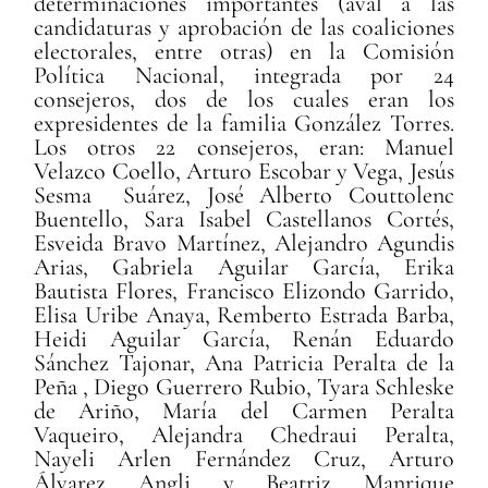
determinaciones importantes (aval a las
candidaturas y aprobación de las coaliciones
electorales, entre otras) en la Comisión
Política Nacional, integrada por 24
consejeros, dos de los cuales eran los
expresidentes de la familia González Torres.
Los otros 22 consejeros, eran: Manuel
Velazco Coello, Arturo Escobar y Vega, Jesús
Sesma Suárez, José Alberto Couttolenc
Buentello, Sara Isabel Castellanos Cortés,
Esveida Bravo Martínez, Alejandro Agundis
Arias, Gabriela Aguilar García, Erika
Bautista Flores, Francisco Elizondo Garrido,
Elisa Uribe Anaya, Remberto Estrada Barba,
Heidi Aguilar García, Renán Eduardo
Sánchez Tajonar, Ana Patricia Peralta de la
Peña , Diego Guerrero Rubio, Tyara Schleske
de Ariño, María del Carmen Peralta
Vaqueiro, Alejandra Chedraui Peralta,
Nayeli Arlen Fernández Cruz, Arturo
Álvarez Angli y Beatriz Manrique