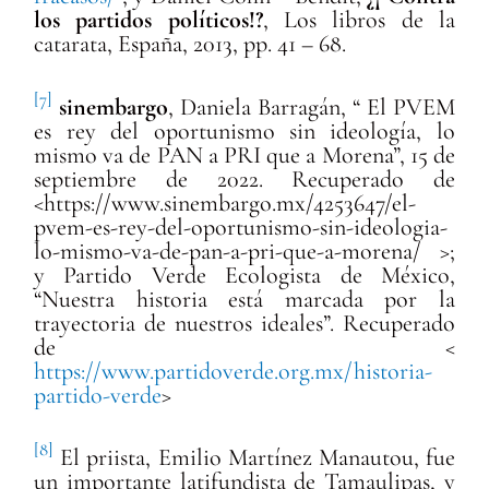
los partidos políticos!?
, Los libros de la
catarata, España, 2013, pp. 41 – 68.
[7]
sinembargo
, Daniela Barragán, “ El PVEM
es rey del oportunismo sin ideología, lo
mismo va de PAN a PRI que a Morena”, 15 de
septiembre de 2022. Recuperado de
<
https://www.sinembargo.mx/4253647/el-
pvem-es-rey-del-oportunismo-sin-ideologia-
lo-mismo-va-de-pan-a-pri-que-a-morena/
>;
y
Partido Verde Ecologista de
México,
“Nuestra historia está marcada por la
trayectoria de nuestros ideales”. Recuperado
de <
https://www.partidoverde.org.mx/historia-
partido-verde
>
[8]
El priista, Emilio Martínez Manautou, fue
un importante latifundista de Tamaulipas, y