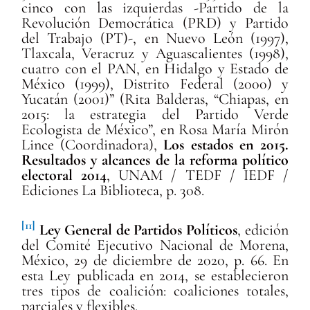
cinco con las izquierdas -Partido de la
Revolución Democrática (PRD) y Partido
del Trabajo (PT)-, en Nuevo León (1997),
Tlaxcala, Veracruz y Aguascalientes (1998),
cuatro con el PAN, en Hidalgo y Estado de
México (1999), Distrito Federal (2000) y
Yucatán (2001)” (Rita Balderas, “Chiapas, en
2015: la estrategia del Partido Verde
Ecologista de México”, en Rosa María Mirón
Lince (Coordinadora),
Los estados en 2015.
Resultados y alcances de la reforma político
electoral 2014
, UNAM / TEDF / IEDF /
Ediciones La Biblioteca, p. 308.
[11]
Ley General de Partidos Políticos
, edición
del Comité Ejecutivo Nacional de Morena,
México, 29 de diciembre de 2020, p. 66. En
esta Ley publicada en 2014, se establecieron
tres tipos de coalición: coaliciones totales,
parciales y flexibles.