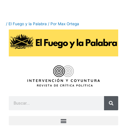
Ir
al
contenido
/
El Fuego y la Palabra
/ Por
Max Ortega
B
u
s
c
a