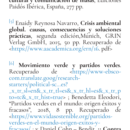
Paidós Ibérica, España, 277 pp.
[5]
Enaidy Reynosa Navarro,
Crisis ambiental
global. causas, consecuencias y soluciones
prácticas
, segunda edición,Múnich, GRIN
Verlag GmbH, 2015, 50 pp. Recuperado de
<
https://www.aacademica.org/ern/16
. pdf>
[6]
Movimiento verde y partidos verdes
.
Recuperado de <
https://www-ebsco-
com.translate.goog/research-
starters/political-sc…es?
_x_tr_sl=en&_x_tr_tl=es&_x_tr_hl=es&_x_tr_p
to=tc&_x_tr_hist=true
> ;
Benedetta Eleodori
,
“Partidos verdes en el mundo: origen éxitos y
fracasos”, 2018, 8 pp. Recuperado de
<
https://www.vidasostenible.org/partidos-
verdes-en-el-mundo-origen-exitos-y-
fracasos/
; y Daniel Cohn – Bendit,
¿¡ Contra