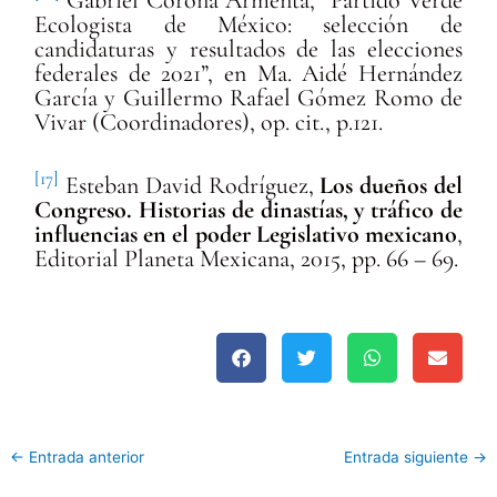
Gabriel Corona Armenta, “Partido Verde
Ecologista de México: selección de
candidaturas y resultados de las elecciones
federales de 2021”, en
Ma. Aid
é
Hern
á
ndez
Garc
í
a y Guillermo Rafael Gó
mez Romo de
Vivar (Coordinadores), op. cit
., p.121.
[17]
Esteban David Rodríguez,
Los dueños del
Congreso. Historias de dinastías, y tráfico de
influencias en el poder Legislativo mexicano
,
Editorial Planeta Mexicana, 2015, pp. 66 – 69.
←
Entrada anterior
Entrada siguiente
→