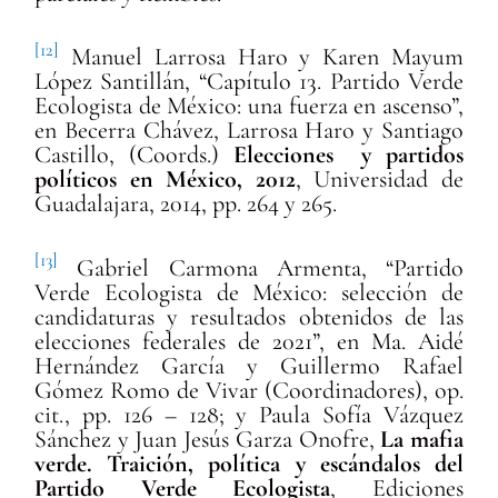
[12]
Manuel Larrosa Haro y Karen Mayum
López Santillán, “Capítulo 13. Partido Verde
Ecologista de México: una fuerza en ascenso”,
en Becerra Chávez, Larrosa Haro y Santiago
Castillo, (Coords.)
Elecciones y partidos
políticos en México, 2012
, Universidad de
Guadalajara, 2014, pp. 264 y 265.
[13]
Gabriel Carmona Armenta, “Partido
Verde Ecologista de México: selección de
candidaturas y resultados obtenidos de las
elecciones federales de 2021”, en Ma. Aidé
Hernández García y
Guillermo Rafael
G
ó
mez Romo de Vivar (Coordinadores)
, op.
cit., pp. 126 – 128; y Paula Sofía Vázquez
Sánchez y Juan Jesús Garza Onofre,
La mafia
verde. Traición, política y escándalos del
Partido Verde Ecologista
, Ediciones