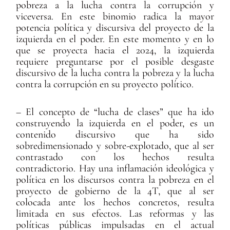
pobreza a la lucha contra la corrupción y
viceversa. En este binomio radica la mayor
potencia política y discursiva del proyecto de la
izquierda en el poder. En este momento y en lo
que se proyecta hacia el 2024, la izquierda
requiere preguntarse por el posible desgaste
discursivo de la lucha contra la pobreza y la lucha
contra la corrupción en su proyecto político.
– El concepto de “lucha de clases” que ha ido
construyendo la izquierda en el poder, es un
contenido discursivo que ha sido
sobredimensionado y sobre-explotado, que al ser
contrastado con los hechos resulta
contradictorio. Hay una inflamación ideológica y
política en los discursos contra la pobreza en el
proyecto de gobierno de la 4T, que al ser
colocada ante los hechos concretos, resulta
limitada en sus efectos. Las reformas y las
políticas públicas impulsadas en el actual