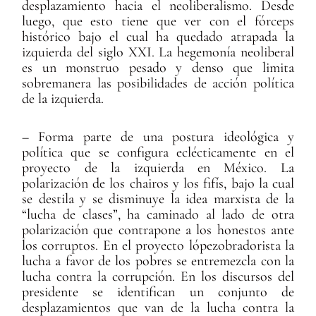
desplazamiento hacia el neoliberalismo. Desde
luego, que esto tiene que ver con el fórceps
histórico bajo el cual ha quedado atrapada la
izquierda del siglo XXI. La hegemonía neoliberal
es un monstruo pesado y denso que limita
sobremanera las posibilidades de acción política
de la izquierda.
– Forma parte de una postura ideológica y
política que se configura eclécticamente en el
proyecto de la izquierda en México. La
polarización de los chairos y los fifís, bajo la cual
se destila y se disminuye la idea marxista de la
“lucha de clases”, ha caminado al lado de otra
polarización que contrapone a los honestos ante
los corruptos. En el proyecto lópezobradorista la
lucha a favor de los pobres se entremezcla con la
lucha contra la corrupción. En los discursos del
presidente se identifican un conjunto de
desplazamientos que van de la lucha contra la