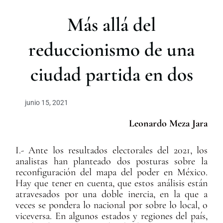
r
Más allá del
reduccionismo de una
ciudad partida en dos
junio 15, 2021
Leonardo Meza Jara
I.- Ante los resultados electorales del 2021, los
analistas han planteado dos posturas sobre la
reconfiguración del mapa del poder en México.
Hay que tener en cuenta, que estos análisis están
atravesados por una doble inercia, en la que a
veces se pondera lo nacional por sobre lo local, o
viceversa. En algunos estados y regiones del país,