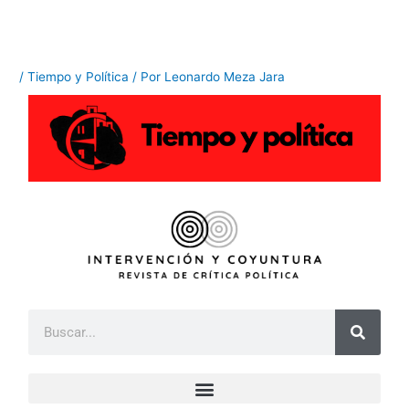
Ir
al
contenido
/
Tiempo y Política
/ Por
Leonardo Meza Jara
B
u
s
c
a